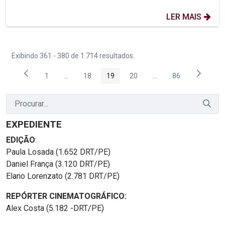
LER MAIS
Exibindo 361 - 380 de 1.714 resultados.
1
...
18
19
20
...
86
Página
Páginas intermediárias Usar ABA para navegar.
Página
Página
Página
Páginas intermediária
Página
EXPEDIENTE
EDIÇÃO
:
Paula Losada (1.652 DRT/PE)
Daniel França (3.120 DRT/PE)
Elano Lorenzato (2.781 DRT/PE)
REPÓRTER CINEMATOGRÁFICO:
Alex Costa (5.182 -DRT/PE)