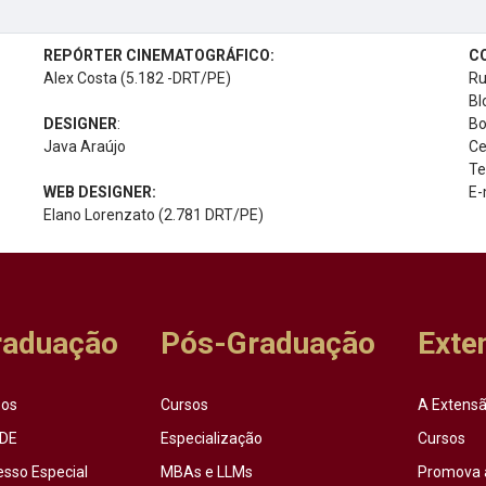
REPÓRTER CINEMATOGRÁFICO:
C
Alex Costa (5.182 -DRT/PE)
Ru
Bl
DESIGNER
:
Bo
Java Araújo
Ce
Te
WEB DESIGNER:
E-
Elano Lorenzato (2.781 DRT/PE)
raduação
Pós-Graduação
Exte
sos
Cursos
A Extensã
DE
Especialização
Cursos
esso Especial
MBAs e LLMs
Promova 