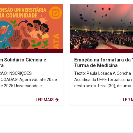
m Solidário Ciência e
Emoção na formatura da 
ra
Turma de Medicina
ÃO: INSCRIÇÕES
Texto: Paula Losada A Concha
OGADAS! Agora vão até 20 de
Acústica da UFPE foi palco, na 
de 2025 Universidade e
desta sexta-feira (30), de uma
dade juntas por
cerimônia cheia de emoção par
transformação social real! Objetivo...
51 formandos da...
LER MAIS
LER 