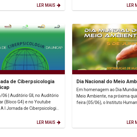
Interamericana de Direitos...
LER MAIS
LER 
nada de Ciberpsicologia
Dia Nacional do Meio Amb
icap
Em homenagem ao Dia Mundial
/06 | Auditório GII, no Auditório
Meio Ambiente, na próxima qui
ar (Bloco G4) e no Youtube
feira (05/06), o Instituto Human
ia
Unicap estará distribuindo mud
cap é um evento organizado
para a comunidade...
LER MAIS
LER 