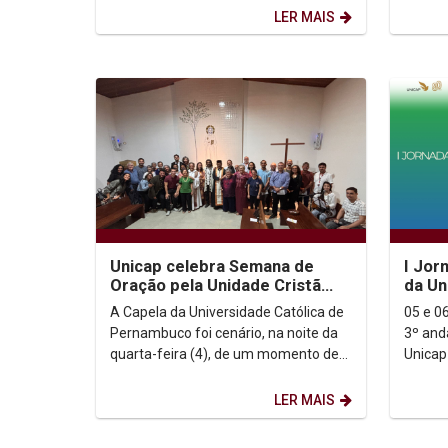
Juventude em...
LER MAIS
Unicap celebra Semana de
I Jor
Oração pela Unidade Cristã
da Un
2025 com encontro ecumênico
A Capela da Universidade Católica de
05 e 06
e roda de diálogo...
Pernambuco foi cenário, na noite da
3º and
quarta-feira (4), de um momento de
Unicap A I Jornada de Ciberpsicolog
espiritualidade, diálogo e comunhão
da Uni
entre...
pelos...
LER MAIS