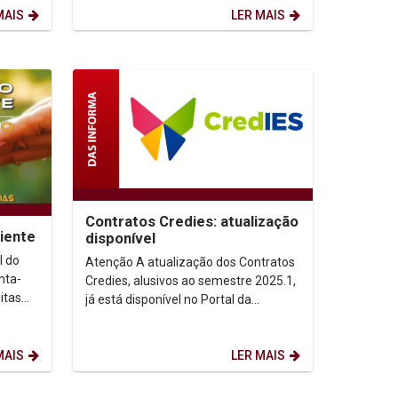
de...
MAIS
LER MAIS
Contratos Credies: atualização
iente
disponível
 do
Atenção A atualização dos Contratos
nta-
Credies, alusivos ao semestre 2025.1,
itas
já está disponível no Portal da
as
FUNDACRED, o aluno beneficiário do
Credies,...
MAIS
LER MAIS