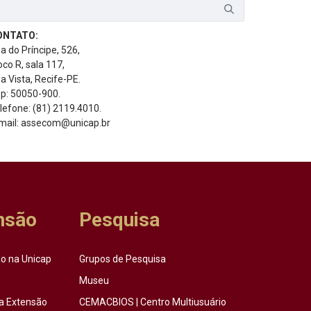
ONTATO:
a do Príncipe, 526,
oco R, sala 117,
a Vista, Recife-PE.
p: 50050-900.
lefone: (81) 2119.4010.
mail: assecom@unicap.br
nsão
Pesquisa
o na Unicap
Grupos de Pesquisa
Museu
a Extensão
CEMACBIOS | Centro Multiusuário