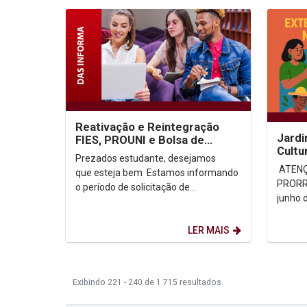
Reativação e Reintegração
Jardi
FIES, PROUNI e Bolsa de
Cultu
Assistência Social 2025.2
Prezados estudante, desejamos
ATENÇ
que esteja bem Estamos informando
PRORR
o período de solicitação de
junho 
reintegração e/ou reativação, a fim...
comuni
LER MAIS
Exibindo 221 - 240 de 1.715 resultados.