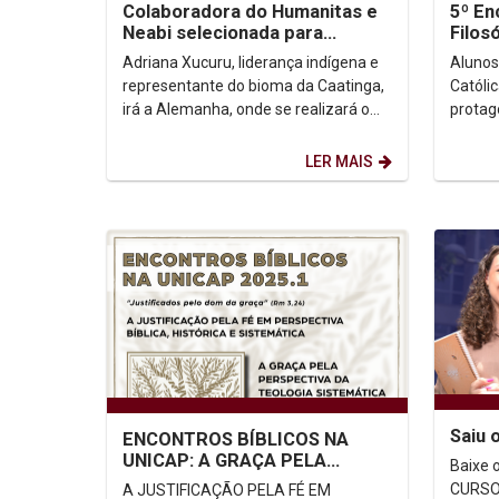
Colaboradora do Humanitas e
5º En
Neabi selecionada para
Filos
participar de evento
Lingu
Adriana Xucuru, liderança indígena e
Alunos
internacional...
representante do bioma da Caatinga,
Católi
irá a Alemanha, onde se realizará o
protag
evento em preparação à Cop 30.
Pesqui
Veja o...
Linguag
LER MAIS
Saiu 
ENCONTROS BÍBLICOS NA
UNICAP: A GRAÇA PELA
Baixe o arqui
PERSPECTIVA DA TEOLOGIA
CURSOS P
A JUSTIFICAÇÃO PELA FÉ EM