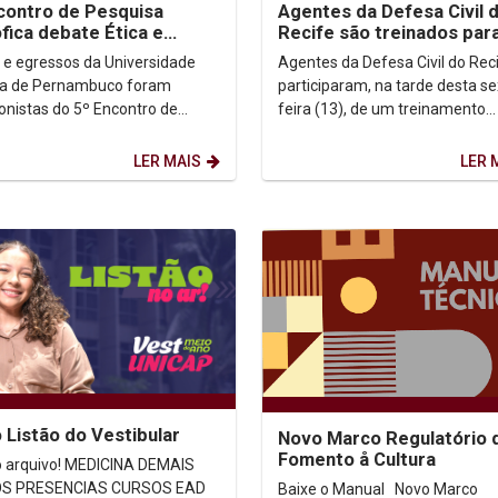
contro de Pesquisa
Agentes da Defesa Civil 
ófica debate Ética e
Recife são treinados par
agem na Unicap
teste de nova ferrament
 e egressos da Universidade
Agentes da Defesa Civil do Rec
alerta de desastres
ca de Pernambuco foram
participaram, na tarde desta se
onistas do 5º Encontro de
feira (13), de um treinamento
sa Filosófica em Ética e
preparatório para o disparo
em, realizado nos dias...
experimental da nova...
LER MAIS
LER 
o Listão do Vestibular
Novo Marco Regulatório 
Fomento å Cultura
vo! MEDICINA DEMAIS
RESENCIAS CURSOS EAD
Baixe o Manual Novo Marco