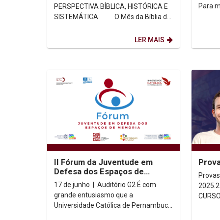
SISTEMÁTICA
Para m
PERSPECTIVA BÍBLICA, HISTÓRICA E
oficia
SISTEMÁTICA O Mês da Bíblia de
2025 tem como tema a Carta aos...
LER MAIS
II Fórum da Juventude em
Prova
Defesa dos Espaços de
Provas
Memória de Pernambuco
17 de junho | Auditório G2 É com
2025.2 Provas MEDICINA DEMA
acontece na UNICAP
grande entusiasmo que a
CURSOS Gabaritos MEDICIN
Universidade Católica de Pernambuco
CURSOS Para mais info
anuncia a realização do II Fórum da
acesse 