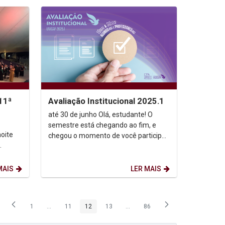
11ª
Avaliação Institucional 2025.1
até 30 de junho Olá, estudante! O
semestre está chegando ao fim, e
noite
chegou o momento de você participar
da Avaliação Institucional 2025.1! Sua
a os
opinião...
MAIS
LER MAIS
1
...
11
12
13
...
86
Página
Páginas intermediárias Usar ABA para navegar.
Página
Página
Página
Páginas intermediárias Usar ABA p
Página