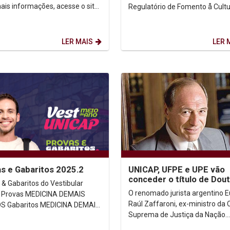
ais informações, acesse o site
Regulatório de Fomento å Cult
l do VESTIBULAR UNICAP.
LER MAIS
LER 
s e Gabaritos 2025.2
UNICAP, UFPE e UPE vão
conceder o título de Dou
 & Gabaritos do Vestibular
Honoris Causa ao jurista
O renomado jurista argentino 
IS
argentino Eugenio...
Raúl Zaffaroni, ex-ministro da 
A DEMAIS
Suprema de Justiça da Nação
rmações,
Argentina, ex-juiz da Corte
o site...