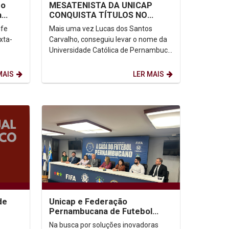
do
MESATENISTA DA UNICAP
a
CONQUISTA TÍTULOS NO
a de
CIRCUITO MUNDIAL
ife
Mais uma vez Lucas dos Santos
PARALÍMPICO
xta-
Carvalho, conseguiu levar o nome da
Universidade Católica de Pernambuco
para além das fronteiras nacionais.
Desta vez o atleta...
MAIS
LER MAIS
de
Unicap e Federação
Pernambucana de Futebol
firmam parceria inédita pela
Na busca por soluções inovadoras