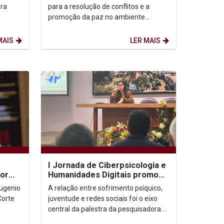
paz no esporte
ura
para a resolução de conflitos e a
promoção da paz no ambiente
esportivo, a Câmara Universitária de
Mediação Humanista...
MAIS
LER MAIS
I Jornada de Ciberpsicologia e
tor
Humanidades Digitais promove
debate sobre sofrimento
Eugenio
A relação entre sofrimento psíquico,
psíquico nas...
Corte
juventude e redes sociais foi o eixo
central da palestra da pesquisadora
Renata Guaraná durante a I Jornada