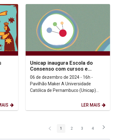
s
Unicap inaugura Escola do
Consenso com cursos e
serviços de mediação e
06 de dezembro de 2024 - 16h -
resolução de conflitos...
Pavilhão Maker A Universidade
Católica de Pernambuco (Unicap)
inaugura, nesta sexta-feira (06/12), a
Escola do Consenso, um...
MAIS
LER MAIS
1
2
3
4
Página
Página
Página
Página