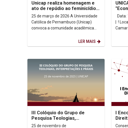
Unicap realiza homenagem e
UNICA
ato de repúdio ao feminicídio
"Econ
nesta quarta-feira (25)
Clara
25 de março de 2026 A Universidade
Data: 17 de março | Horário: 18h30
Católica de Pernambuco (Unicap)
| ! Loc
convoca a comunidade acadêmica
Camara
para prestar homenagens à
| Trans
estudante Isabel Santos e...
LER MAIS
III Colóquio do Grupo de
I Enc
Pesquisa Teologias,
Direi
Interpretações e Praxis
25 de novembro de
Consen