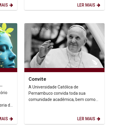
Territórios, será...
MAIS
LER MAIS
Convite
A Universidade Católica de
uturo
ório
Pernambuco convida toda sua
comunidade acadêmica, bem como
seus familiares e demais pessoas
ica de
amigas, para a concelebração...
MAIS
LER MAIS