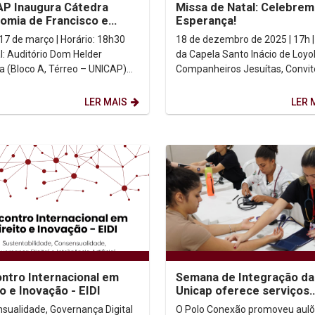
P Inaugura Cátedra
Missa de Natal: Celebrem
omia de Francisco e
Esperança!
" com Roda de Diálogo
18 de dezembro de 2025 | 17h |
al: Auditório Dom Helder
da Capela Santo Inácio de Loyo
 (Bloco A, Térreo – UNICAP)
Companheiros Jesuítas, Convite
missão: Ao vivo...
Prezada Comunidade Universit
Unicap, ...
LER MAIS
LER 
ontro Internacional em
Semana de Integração da
to e Inovação - EIDI
Unicap oferece serviços
gratuitos à população
sualidade, Governança Digital
O Polo Conexão promoveu aulõ