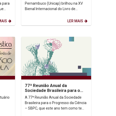
diversificada
a para
Pernambuco (Unicap) brilhou na XV
que
Bienal Internacional do Livro de
r o
Pernambuco, realizada de 3 a 12 de
outubro no Pernambuco Centro...
MAIS
LER MAIS
77ª Reunião Anual da
Sociedade Brasileira para o
Progresso da Ciência – SBPC
tuário
A 77ª Reunião Anual da Sociedade
Brasileira para o Progresso da Ciência
– SBPC, que este ano tem como tema
Progresso é Ciência em todos os