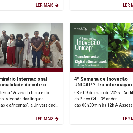
LER MAIS
LER 
minário Internacional
4ª Semana de Inovação
onialidade discute o
UNICAP * Transformação
o das línguas indígenas e
Digital e Sustentável: o f
tema "Vozes da terra e do
08 e 09 de maio de 2025 - Audit
anas
de Pernambuco pela...
co: o legado das línguas
do Bloco G4 – 3º andar -
nas e africanas", a Universidade
das 08h30min às 12h A Assessoria de
ca de Pernambuco (UNICAP)
Inovação da Universidade Catól
u, nesta...
Pernambuco tem a...
LER MAIS
LER 