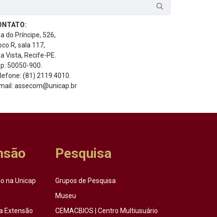
ONTATO:
a do Príncipe, 526,
oco R, sala 117,
a Vista, Recife-PE.
p: 50050-900.
lefone: (81) 2119.4010.
mail: assecom@unicap.br
nsão
Pesquisa
o na Unicap
Grupos de Pesquisa
Museu
a Extensão
CEMACBIOS | Centro Multiusuário