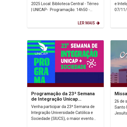
2025 Local: Biblioteca Central - Térreo
e Inteligên
| UNICAP- Programação: 14h50 -
07/11/
PAINEL: "Spes non confundit": entre
Com tr
o...
LER MAIS
Programação da 23ª Semana
Missa
de Integração Unicap
26 de 
Sociedade
Venha participar da 23ª Semana de
Santo 
Integração Universidade Católica e
Jesuít
Sociedade (SIUCS), o maior evento
anual da Universidade Católica de