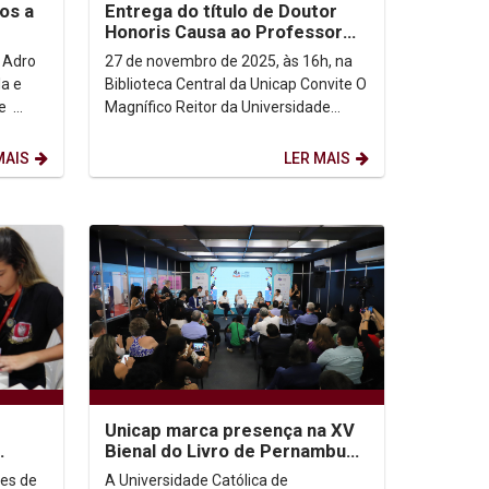
os a
Entrega do título de Doutor
Honoris Causa ao Professor
Doutor Padre Scott Brodeur
 Adro
27 de novembro de 2025, às 16h, na
la e
Biblioteca Central da Unicap Convite O
Magnífico Reitor da Universidade
ária da
Católica de Pernambuco, Prof. Dr.
Pe....
MAIS
LER MAIS
Unicap marca presença na XV
Bienal do Livro de Pernambuco
com programação
es de
A Universidade Católica de