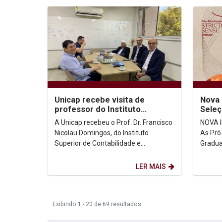
Unicap recebe visita de
Nova 
professor do Instituto
Seleç
Superior de Contabilidade e
Exten
A Unicap recebeu o Prof. Dr. Francisco
NOVA I
Administração de Lisboa
Nicolau Domingos, do Instituto
As Pró
Superior de Contabilidade e
Gradua
Administração de Lisboa (ISCAL) e do
Univer
Instituto...
lançam 
LER MAIS
Exibindo 1 - 20 de 69 resultados.