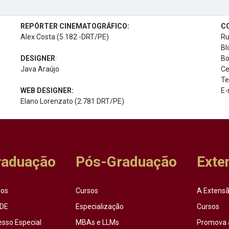
REPÓRTER CINEMATOGRÁFICO:
C
Alex Costa (5.182 -DRT/PE)
Ru
Bl
DESIGNER
:
Bo
Java Araújo
Ce
Te
WEB DESIGNER:
E-
Elano Lorenzato (2.781 DRT/PE)
raduação
Pós-Graduação
Exte
sos
Cursos
A Extensã
DE
Especialização
Cursos
esso Especial
MBAs e LLMs
Promova 