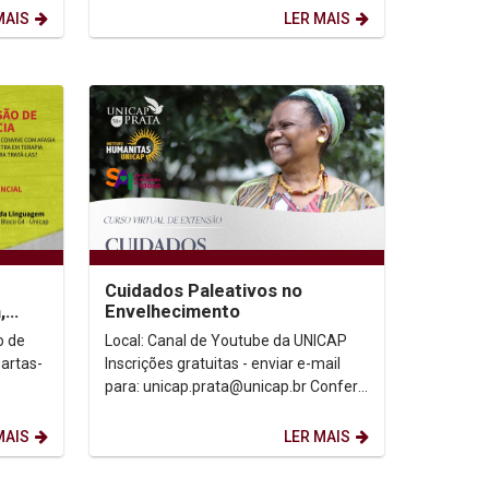
reeditada a...
MAIS
LER MAIS
Cuidados Paleativos no
,
Envelhecimento
o de
Local: Canal de Youtube da UNICAP
Inscrições gratuitas - enviar e-mail
para: unicap.prata@unicap.br Confere
IAL -
certificado! Mais informações: 81
2119...
MAIS
LER MAIS