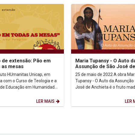
 de extensão: Pão em
Maria Tupansy - O Auto d
 as mesas
Assunção de São José d
Anchieta
ituto HUmanitas Unicap, em
25 de maio de 2022 A obra Maria
ia com o Curso de Teologia e a
Tupansy - O Auto da Assunção
 de Educação em Humanidades
José de Anchieta é o fruto ma
ca, promove o Curso de
mestrado em teologia do padr
ão: Pão em...
jesuíta, Felipe de...
LER MAIS
LER 