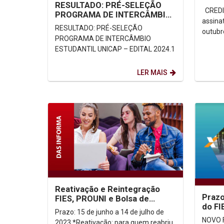
RESULTADO: PRÉ-SELEÇÃO
CREDIES 2023.2 Prazo para
PROGRAMA DE INTERCÂMBIO
assina
ESTUDANTIL UNICAP – EDITAL
RESULTADO: PRÉ-SELEÇÃO
2024.1
PROGRAMA DE INTERCÂMBIO
ESTUDANTIL UNICAP – EDITAL 2024.1
LER MAIS
Reativação e Reintegração
Prazo
FIES, PROUNI e Bolsa de
do FI
Assistência Social
Prazo: 15 de junho a 14 de julho de
NOVO 
2023 *Reativação: para quem reabriu