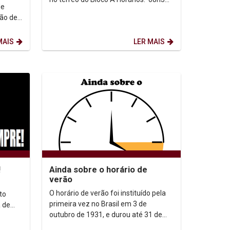
de
as 11h, 13 as 16h ou das...
ção de
MAIS
LER MAIS
!
Ainda sobre o horário de
verão
O horário de verão foi instituído pela
to
primeira vez no Brasil em 3 de
 de
outubro de 1931, e durou até 31 de
março de 1932. No verão seguinte foi
o...