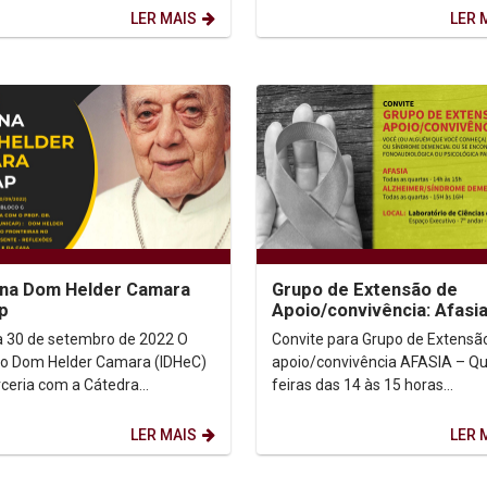
o é ninguém...
LER MAIS
LER 
na Dom Helder Camara
Grupo de Extensão de
p
Apoio/convivência: Afasia
Alzheimer/Síndrome
a 30 de setembro de 2022 O
Convite para Grupo de Extensã
Demencial
uto Dom Helder Camara (IDHeC)
apoio/convivência AFASIA – Quartas-
ceria com a Cátedra
feiras das 14 às 15 horas
\Unicap de Direitos Humanos
ALZHEIMER/SÍNDROME DEMENC
lder Camara,...
Quartas-feiras das 15 às 16...
LER MAIS
LER 