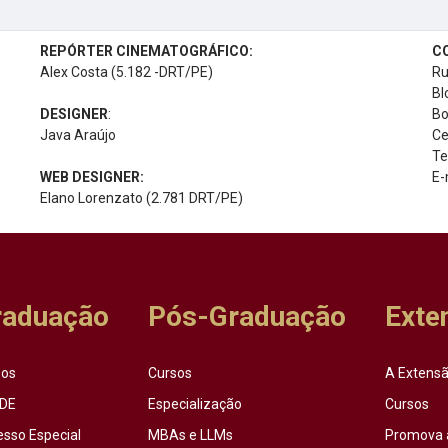
REPÓRTER CINEMATOGRÁFICO:
C
Alex Costa (5.182 -DRT/PE)
Ru
Bl
DESIGNER
:
Bo
Java Araújo
Ce
Te
WEB DESIGNER:
E-
Elano Lorenzato (2.781 DRT/PE)
raduação
Pós-Graduação
Exte
sos
Cursos
A Extensã
DE
Especialização
Cursos
esso Especial
MBAs e LLMs
Promova 