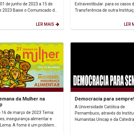
 01 de junho de 2023 a 15 de
Extravestibular para os casos 
xe o Comunicado do
Transferência de outra Institui
Ensino Superior, de Estudantes
Graduados em Curso...
LER MAIS
LER 
emana da Mulher na
Democracia para sempre
p
A Universidade Católica de
 16 de março de 2023 Tema:
Pernambuco, através do Institu
es, insegurança alimentar e
Humanitas Unicap e da Cátedra
a
Direitos Humanos Dom Helder
s pessoas Campanha: O
Camara da Unicap, vem a públic