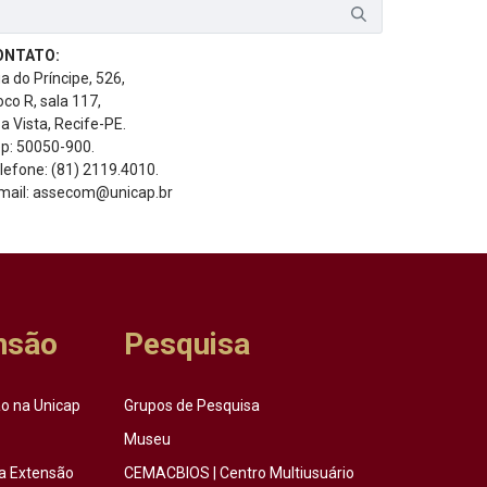
ONTATO:
a do Príncipe, 526,
oco R, sala 117,
a Vista, Recife-PE.
p: 50050-900.
lefone: (81) 2119.4010.
mail: assecom@unicap.br
nsão
Pesquisa
o na Unicap
Grupos de Pesquisa
Museu
a Extensão
CEMACBIOS | Centro Multiusuário