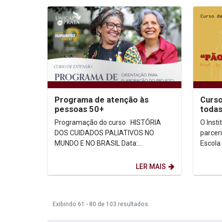
Programa de atenção às
Curso
pessoas 50+
todas
Programação do curso HISTÓRIA
O Inst
DOS CUIDADOS PALIATIVOS NO
parcer
MUNDO E NO BRASIL Data:
Escola
30/08/2022 Horário: 19h às 20h Maria
da Uni
das Graças Mota C....
Extens
LER MAIS
Exibindo 61 - 80 de 103 resultados.