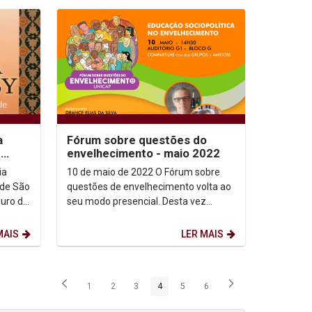
a
Fórum sobre questões do
e
envelhecimento - maio 2022
10 de maio de 2022 O Fórum sobre
 de São
questões de envelhecimento volta ao
duro do
seu modo presencial. Desta vez
e
abordará a temática: “Educação
sociopolítica no...
MAIS
LER MAIS
1
2
3
4
5
6
Página
Página
Página
Página
Página
Página