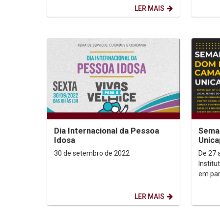
promovem o projeto...
desafi
LER MAIS
Dia Internacional da Pessoa
Sema
Idosa
Unica
30 de setembro de 2022
De 27 
Instit
em par
Unesco
Dom He
LER MAIS