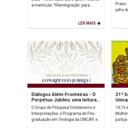
Prazo:
a matrícula. *Reintegração: para
julho de 2023 Bai
quem não obteve 75% de
FIES
aproveitamento no conjunto...
LER MAIS
Diálogos Além-Fronteiras - O
21ª S
Perpétuo Jubileu: uma leitura
Unica
do Livro do Levítico
O Grupo de Pesquisa Cristianismo e
14,15 e
Interpretações, o Programa de Pós-
Mulher
graduação em Teologia da UNICAP, e
justiça Lema: A fome é um problem
o Instituto Humanitas UNICAP
de todas a