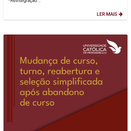
*Reintegração:...
LER MAIS