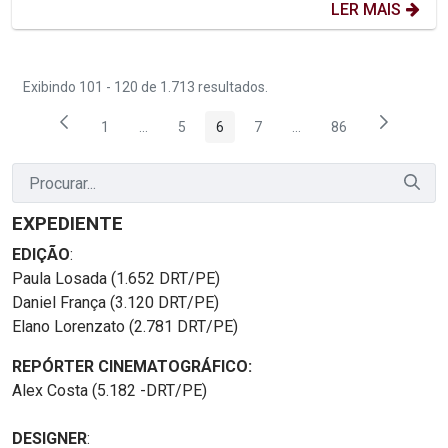
LER MAIS
Exibindo 101 - 120 de 1.713 resultados.
1
...
5
6
7
...
86
Página
Páginas intermediárias Usar ABA para navegar.
Página
Página
Página
Páginas intermediárias
Página
EXPEDIENTE
EDIÇÃO
:
Paula Losada (1.652 DRT/PE)
Daniel França (3.120 DRT/PE)
Elano Lorenzato (2.781 DRT/PE)
REPÓRTER CINEMATOGRÁFICO:
Alex Costa (5.182 -DRT/PE)
DESIGNER
: