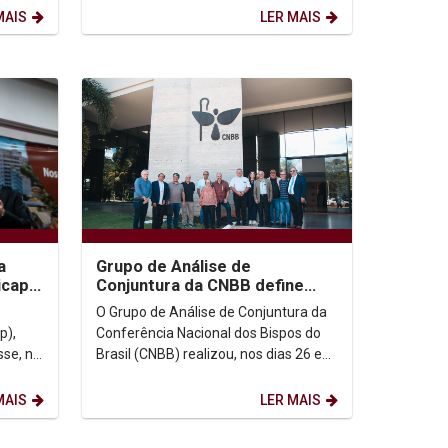
Católica do Rio de...
MAIS
LER MAIS
a
Grupo de Análise de
icap e
Conjuntura da CNBB define
UC-
prioridades e metodologia
O Grupo de Análise de Conjuntura da
para 2026
p),
Conferência Nacional dos Bispos do
sse, na
Brasil (CNBB) realizou, nos dias 26 e
 em
27 de janeiro, uma reunião presencial
na sede da...
MAIS
LER MAIS