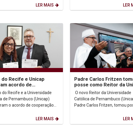
 de propósitos. Junte-se a
Comunitária, evento voltado à...
LER MAIS
LER 
 do Recife e Unicap
Padre Carlos Fritzen tom
vam acordo de
posse como Reitor da Un
ração para fortalecer
assina convênio com a P
o do Recife e a Universidade
O novo Reitor da Universidade
ção e formação
Rio
ca de Pernambuco (Unicap)
Católica de Pernambuco (Unica
êmica
ram o acordo de cooperação
Padre Carlos Fritzen, tomou po
a que mantém as duas
tarde desta segunda-feira (2),
ições trabalhando...
uma cerimônia...
LER MAIS
LER 