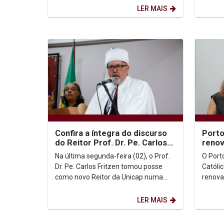
(6), a visita do...
renovação
LER MAIS
nós...
Confira a íntegra do discurso
Porto
do Reitor Prof. Dr. Pe. Carlos
reno
Fritzen
coope
Na última segunda-feira (02), o Prof.
O Port
inova
Dr. Pe. Carlos Fritzen tomou posse
Católi
acad
como novo Reitor da Unicap numa
renova
solenidade bastante prestigiada.
técnic
Confira abaixo a...
institu
LER MAIS