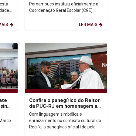
ampliar o uso de IA...
esta
Pernambuco instituiu oficialmente a
idade
Coordenação Geral Escolar (CGE),
nova instância administrativa
vinculada à Pró-reitoria de...
MAIS
LER MAIS
ate
Confira o panegírico do Reitor
nsino
da PUC-RJ em homenagem ao
Reitor Padre Carlos Fritzen
Com linguagem simbólica e
 Marco
enraizamento no contexto cultural do
Recife, o panegírico oficial lido pelo
ap
reitor da Pontifícia Universidade