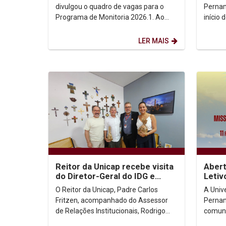
Pe. C
divulgou o quadro de vagas para o
Pernam
Programa de Monitoria 2026.1. Ao
início
todo, são ofertadas vagas em
tradic
diversos cursos de...
celebra
LER MAIS
Reitor da Unicap recebe visita
Abert
do Diretor-Geral do IDG e
Letiv
Diretora do Paço do Frevo
O Reitor da Unicap, Padre Carlos
A Univ
Fritzen, acompanhado do Assessor
Pernam
de Relações Institucionais, Rodrigo
comun
Pellegrino, recebeu, nesta sexta-feira
moment