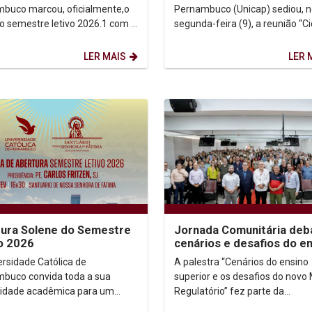
arlos Fritzen
buco marcou, oficialmente,o
Pernambuco (Unicap) sediou, n
 do semestre letivo 2026.1 com a
segunda-feira (9), a reunião “C
ional Missa de Abertura,
Sem Risco começa na minha
da na tarde desta...
comunidade”, atividade que...
LER MAIS
LER 
ura Solene do Semestre
Jornada Comunitária deb
o 2026
cenários e desafios do e
superior
ersidade Católica de
A palestra “Cenários do ensino
buco convida toda a sua
superior e os desafios do novo
idade acadêmica para um
Regulatório” fez parte da
o de espiritualidade e
programação da Jornada Unic