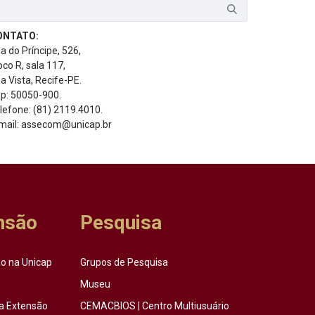
ONTATO:
a do Príncipe, 526,
oco R, sala 117,
a Vista, Recife-PE.
p: 50050-900.
lefone: (81) 2119.4010.
mail: assecom@unicap.br
nsão
Pesquisa
o na Unicap
Grupos de Pesquisa
Museu
a Extensão
CEMACBIOS | Centro Multiusuário