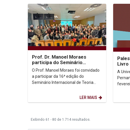
Prof. Dr. Manoel Moraes
Pales
participa do Seminário
Livro
Internacional de Teoria Crítica
O Prof. Manoel Moraes foi convidado
A Univ
dos Direitos...
a participar da 16ª edição do
Pernam
Seminário Internacional de Teoria
feverei
Crítica dos Direitos Humanos, que foi
Vida c
realizado nos dias...
Pe. Fra
LER MAIS
Exibindo 61 - 80 de 1.714 resultados.