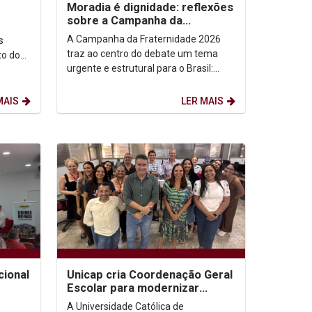
Moradia é dignidade: reflexões
sobre a Campanha da
Fraternidade 2026
A Campanha da Fraternidade 2026
s
traz ao centro do debate um tema
to do
urgente e estrutural para o Brasil:
a, OFM,
“Fraternidade e Moradia”, com o lema
“Ele veio morar...
MAIS
LER MAIS
cional
Unicap cria Coordenação Geral
Escolar para modernizar
processos acadêmicos e
A Universidade Católica de