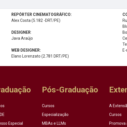
REPÓRTER CINEMATOGRÁFICO:
C
Alex Costa (5.182 -DRT/PE)
Ru
Bl
DESIGNER
:
Bo
Java Araújo
Ce
Te
WEB DESIGNER:
E-
Elano Lorenzato (2.781 DRT/PE)
raduação
Pós-Graduação
Exte
sos
Cursos
A Extensã
DE
Especialização
Cursos
esso Especial
MBAs e LLMs
Promova 