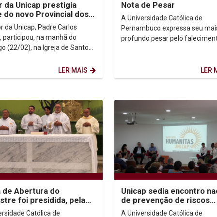
r da Unicap prestigia
Nota de Pesar
 do novo Provincial dos
A Universidade Católica de
tas no Rio de Janeiro
or da Unicap, Padre Carlos
Pernambuco expressa seu mai
n, participou, na manhã do
profundo pesar pelo falecimen
o (22/02), na Igreja de Santo
Frei Francisco Fernando da Silv
 no Rio de Janeiro, da posse do
ocorrido no dia de ontem...
rancys...
LER MAIS
LER 
 de Abertura do
Unicap sedia encontro na
tre foi presidida, pela
de prevenção de riscos
ira vez, pelo novo Reitor,
socioambientais
ersidade Católica de
A Universidade Católica de