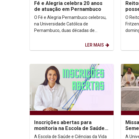
Fé e Alegria celebra 20 anos
Reito
de atuação em Pernambuco
posse
Jesuí
O Fé e Alegria Pernambuco celebrou,
O Reit
na Universidade Católica de
Fritze
Pernambuco, duas décadas de
doming
atuação dedicadas à educação
Inácio,
popular e à transformação social. A...
Padre F
LER MAIS
Inscrições abertas para
Missa
monitoria na Escola de Saúde e
Semes
Ciências da Vida
prime
A Escola de Saúde e Ciências da Vida
A Univ