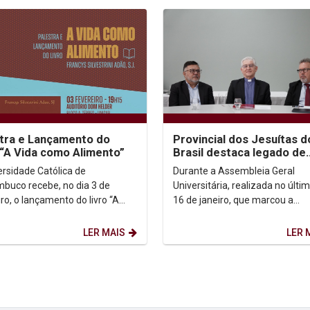
tra e Lançamento do
Provincial dos Jesuítas d
 “A Vida como Alimento”
Brasil destaca legado de
Padre Pedro Rubens
ersidade Católica de
Durante a Assembleia Geral
buco recebe, no dia 3 de
Universitária, realizada no últim
ro, o lançamento do livro “A
16 de janeiro, que marcou a
omo Alimento”, de autoria do
transmissão do reitorado de P
ncys Silvestrini...
Pedro Rubens para o Padre...
LER MAIS
LER 