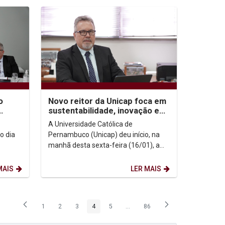
o
Novo reitor da Unicap foca em
sustentabilidade, inovação e
humanismo
A Universidade Católica de
o dia
Pernambuco (Unicap) deu início, na
manhã desta sexta-feira (16/01), a
adre
uma nova gestão com a posse do
Prof. Dr. Padre Carlos...
MAIS
LER MAIS
1
2
3
4
5
...
86
Página
Página
Página
Página
Página
Páginas intermediárias Usar ABA p
Página