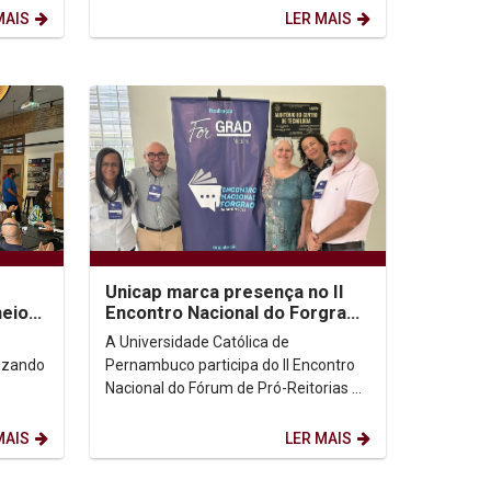
tona uma reflexão...
MAIS
LER MAIS
Unicap marca presença no II
meio
Encontro Nacional do Forgrad,
onal
em Natal
A Universidade Católica de
lizando
Pernambuco participa do II Encontro
Nacional do Fórum de Pró-Reitorias de
(REC-
Graduação (Forgrad), realizado em
a...
Natal, com a presença...
MAIS
LER MAIS