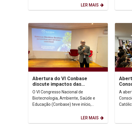
do Vaticano. Na...
mestra
LER MAIS
Abertura do VI Conbase
Abert
discute impactos das
Consc
mudanças climáticas e
desta
O VI Congresso Nacional de
A aber
apresenta projeto de...
prota
Biotecnologia, Ambiente, Saúde e
Consci
Educação (Conbase) teve início,
Católi
ontem (6), no auditório Dom Helder
reuniu
Camara da Universidade...
antirra
LER MAIS