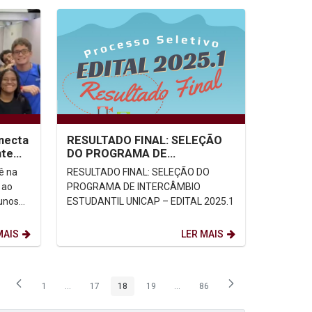
necta
RESULTADO FINAL: SELEÇÃO
nte
DO PROGRAMA DE
MOBILIDADE
ê na
RESULTADO FINAL: SELEÇÃO DO
ACADÊMICA/INTERCÂMBIO
 ao
PROGRAMA DE INTERCÂMBIO
ESTUDANTIL UNICAP –...
unos
ESTUDANTIL UNICAP – EDITAL 2025.1
res
MAIS
LER MAIS
1
...
17
18
19
...
86
Página
Páginas intermediárias Usar ABA para navegar.
Página
Página
Página
Páginas intermediárias Usar ABA p
Página