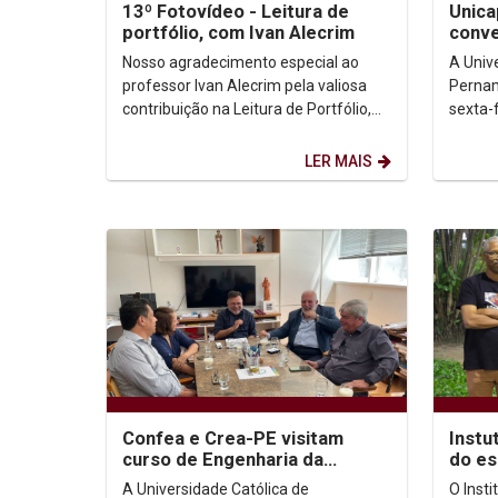
13º Fotovídeo - Leitura de
Unica
portfólio, com Ivan Alecrim
conv
80 an
Nosso agradecimento especial ao
A Univ
às Te
professor Ivan Alecrim pela valiosa
Pernam
contribuição na Leitura de Portfólio,
sexta-
durante o 13º FotoVídeo. Sua
anos d
experiência e olhar...
evento 
LER MAIS
Confea e Crea-PE visitam
Instu
curso de Engenharia da
do es
Complexidade na Unicap
Sila 
A Universidade Católica de
O Inst