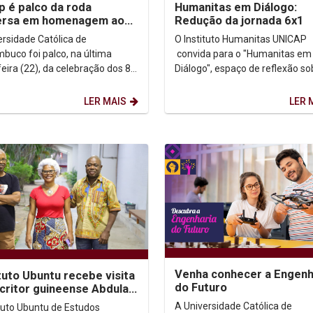
p é palco da roda
Humanitas em Diálogo:
ersa em homenagem aos
Redução da jornada 6x1
os de Marcelo Barros e
ersidade Católica de
O Instituto Humanitas UNICAP
ologias da...
buco foi palco, na última
convida para o "Humanitas em
feira (22), da celebração dos 80
Diálogo", espaço de reflexão so
o irmão Marcelo Barros. O
diversos temas presentes na
integrou as...
transversalidade acadêmica....
LER MAIS
LER 
Venha conhecer a Engenh
tuto Ubuntu recebe visita
do Futuro
critor guineense Abdulai
e do professor Arnaldo
A Universidade Católica de
ituto Ubuntu de Estudos