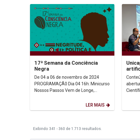
17ª Semana da Conciência
Unica
Negra
artif
em ev
De 04 a 06 de novembro de 2024
Conteú
Cientí
PROGRAMAÇÃ0 Dia 04 16h: Minicurso
abertu
Nossos Passos Vem de Longe,
Científ
com @joycee_mesquita e @mari_pru
Univer
dentes Sala...
(Unicap
LER MAIS
Exibindo 341 - 360 de 1.713 resultados.