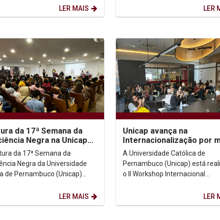
do...
novembro. O...
LER MAIS
LER 
ura da 17ª Semana da
Unicap avança na
iência Negra na Unicap
Internacionalização por 
ca resistência e
do II Workshop Internaci
tura da 17ª Semana da
A Universidade Católica de
gonismo do...
Multidisciplinar...
ência Negra da Universidade
Pernambuco (Unicap) está rea
ca de Pernambuco (Unicap)
o II Workshop Internacional
 figuras importantes da luta
Multidisciplinar Recife-Nantes 
cista e do movimento...
Nante). O evento tem como tem
LER MAIS
LER 