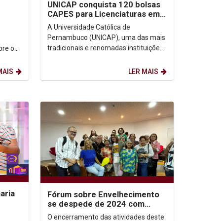
UNICAP conquista 120 bolsas
CAPES para Licenciaturas em
2025
A Universidade Católica de
Pernambuco (UNICAP), uma das mais
tradicionais e renomadas instituições
bre os
de ensino do estado, dá mais um
passo em seu compromisso...
MAIS
LER MAIS
aria
Fórum sobre Envelhecimento
se despede de 2024 com
palestra sobre a Felicidade
O encerramento das atividades deste