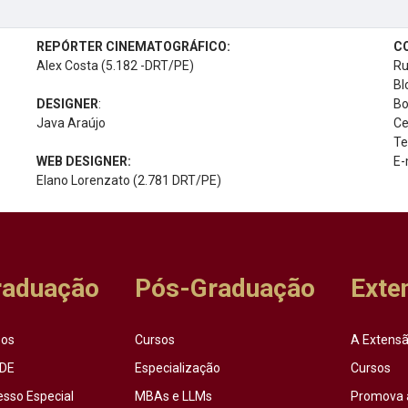
REPÓRTER CINEMATOGRÁFICO:
C
Alex Costa (5.182 -DRT/PE)
Ru
Bl
DESIGNER
:
Bo
Java Araújo
Ce
Te
WEB DESIGNER:
E-
Elano Lorenzato (2.781 DRT/PE)
raduação
Pós-Graduação
Exte
sos
Cursos
A Extensã
DE
Especialização
Cursos
esso Especial
MBAs e LLMs
Promova 