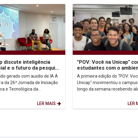
p discute inteligência
"POV: Você na Unicap" co
icial e o futuro da pesquisa
estudantes com o ambie
ento de Iniciação
acadêmico e a escolha
do gerado com auxilio de IA A
A primeira edição do "POV: Voc
fica
profissional
ra da 26ª Jornada de Iniciação
Unicap" movimentou o campus
ica e Tecnológica da
longo da semana recebendo al
sidade Católica de Pernambuco
de escolas públicas e particula
), realizada...
interessados em...
LER MAIS
LER 