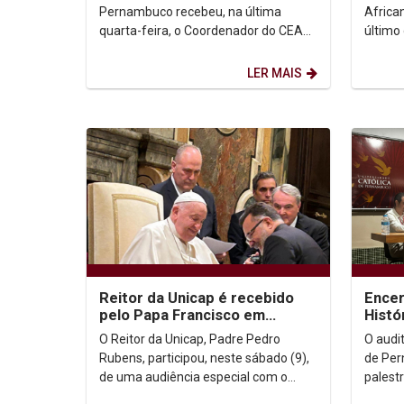
Sucu
Pernambuco recebeu, na última
Africa
quarta-feira, o Coordenador do CEAP
último 
(Comitê de Educação e Atribuição
premia
Profissional) do Confea, Osmar...
Sila e d
LER MAIS
Reitor da Unicap é recebido
Encer
pelo Papa Francisco em
Histó
audiência especial
atual
O Reitor da Unicap, Padre Pedro
O audi
Chiba
Rubens, participou, neste sábado (9),
de Per
de uma audiência especial com o
palest
Papa Francisco, no Palácio Apostólico
promov