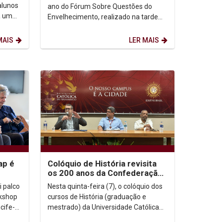
alunos
ano do Fórum Sobre Questões do
a um
Envelhecimento, realizado na tarde
 uma
desta terça-feira (12), emocionou o
público que lotou o...
MAIS
LER MAIS
ap é
Colóquio de História revisita
os 200 anos da Confederação
ife e
do Equador
i palco
Nesta quinta-feira (7), o colóquio dos
rkshop
cursos de História (graduação e
cife-
mestrado) da Universidade Católica
de Pernambuco (Unicap) trouxe à