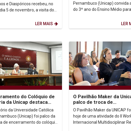
ma
Pernambuco (Unicap) convida 
nos e Diaspóricos recebeu, no
do 3º ano do Ensino Médio par
dia 5 de novembro, a visita do
evento presencial e exclusivo:
do escritor guineense Abdulai
imersão no curso de...
o...
LER MAIS
LER 
ramento do Colóquio de
O Pavilhão Maker da Unic
ria da Unicap destaca
palco de troca de
idade da Revolta da
conhecimentos entre Rec
tório da Universidade Católica
O Pavilhão Maker da UNICAP fo
ta nos...
Nantes
nambuco (Unicap) foi palco da
hoje de uma atividade do II Wo
ra de encerramento do colóquio
Internacional Multidisciplinar Re
ido pela licenciatura e pelo
Nantes, realizado de 4 a 8 de