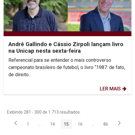
André Gallindo e Cássio Zirpoli lançam livro
na Unicap nesta sexta-feira
Referencial para se entender o mais controverso
campeonato brasileiro de futebol, o livro “1987: de fato,
de direito...
LER MAIS
Exibindo 281 - 300 de 1.713 resultados.
1
...
14
15
16
...
86
Página
Páginas intermediárias Usar ABA para navegar.
Página
Página
Página
Páginas intermediária
Página