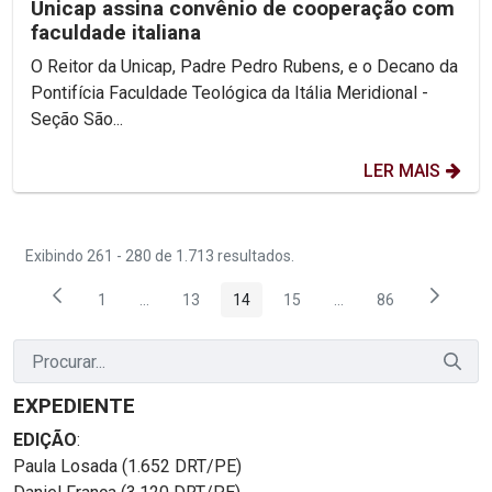
Unicap assina convênio de cooperação com
faculdade italiana
O Reitor da Unicap, Padre Pedro Rubens, e o Decano da
Pontifícia Faculdade Teológica da Itália Meridional -
Seção São...
LER MAIS
Exibindo 261 - 280 de 1.713 resultados.
1
...
13
14
15
...
86
Página
Páginas intermediárias Usar ABA para navegar.
Página
Página
Página
Páginas intermediária
Página
EXPEDIENTE
EDIÇÃO
:
Paula Losada (1.652 DRT/PE)