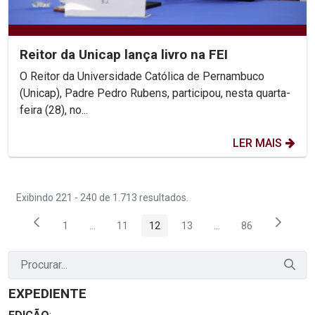
Reitor da Unicap lança livro na FEI
O Reitor da Universidade Católica de Pernambuco
(Unicap), Padre Pedro Rubens, participou, nesta quarta-
feira (28), no...
LER MAIS
Exibindo 221 - 240 de 1.713 resultados.
1
...
11
12
13
...
86
Página
Páginas intermediárias Usar ABA para navegar.
Página
Página
Página
Páginas intermediária
Página
EXPEDIENTE