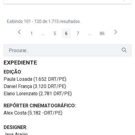
Exibindo 101 - 120 de 1.715 resultados.
1
...
5
6
7
...
86
Página
Páginas intermediárias Usar ABA para navegar.
Página
Página
Página
Páginas intermediárias
Página
EXPEDIENTE
EDIÇÃO
:
Paula Losada (1.652 DRT/PE)
Daniel França (3.120 DRT/PE)
Elano Lorenzato (2.781 DRT/PE)
REPÓRTER CINEMATOGRÁFICO:
Alex Costa (5.182 -DRT/PE)
DESIGNER
:
Java Araújo