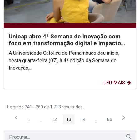
Unicap abre 4ª Semana de Inovação com
foco em transformação digital e impacto
social
A Universidade Católica de Pernambuco deu início,
nesta quarta-feira (07), à 4ª edição da Semana de
Inovação,...
LER MAIS
Exibindo 241 - 260 de 1.713 resultados.
1
...
12
13
14
...
86
Página
Páginas intermediárias Usar ABA para navegar.
Página
Página
Página
Páginas intermediária
Página