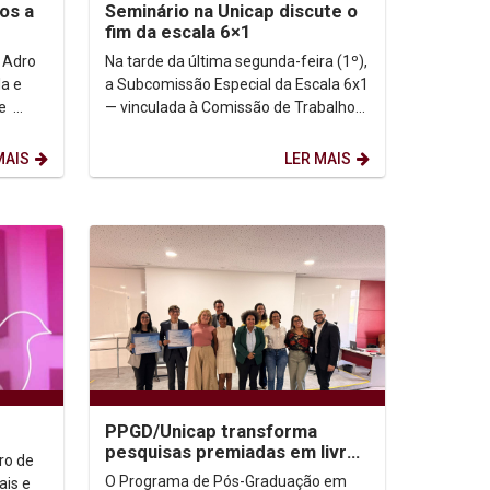
os a
Seminário na Unicap discute o
fim da escala 6×1
 Adro
Na tarde da última segunda-feira (1º),
la e
a Subcomissão Especial da Escala 6x1
— vinculada à Comissão de Trabalho
ária da
da Câmara dos Deputados —
promoveu, no...
MAIS
LER MAIS
PPGD/Unicap transforma
pesquisas premiadas em livros
ro de
e reforça seu protagonismo
O Programa de Pós-Graduação em