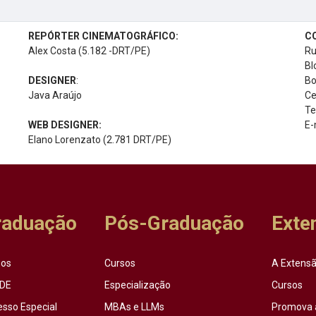
REPÓRTER CINEMATOGRÁFICO:
C
Alex Costa (5.182 -DRT/PE)
Ru
Bl
DESIGNER
:
Bo
Java Araújo
Ce
Te
WEB DESIGNER:
E-
Elano Lorenzato (2.781 DRT/PE)
raduação
Pós-Graduação
Exte
sos
Cursos
A Extensã
DE
Especialização
Cursos
esso Especial
MBAs e LLMs
Promova 