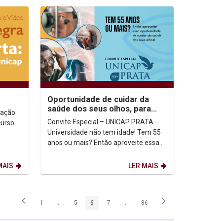
Oportunidade de cuidar da
saúde dos seus olhos, para
tação
quem tem 55 anos ou mais
Convite Especial – UNICAP PRATA
curso
Universidade não tem idade! Tem 55
anos ou mais? Então aproveite essa
oportunidade de cuidar da saúde dos
seus olhos!...
MAIS
LER MAIS
1
...
5
6
7
...
86
Página
Páginas intermediárias Usar ABA para navegar.
Página
Página
Página
Páginas intermediárias Usar ABA p
Página