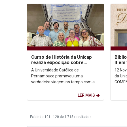
Curso de História da Unicap
Bibli
realiza exposição sobre
II em
passagem de Dom Pedro II por
A Universidade Católica de
12 Nov
Pernambuco
Pernambuco promoveu uma
da Unicap EX
verdadeira viagem no tempo com a
COMEM
exposição dedicada a Dom Pedro II. A
NASCI
coleção, organizado pelo professor...
ANOS D
LER MAIS
Exibindo 101 - 120 de 1.715 resultados.