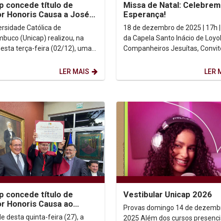
p concede título de
Missa de Natal: Celebrem
r Honoris Causa a José
Esperança!
 Cavalcanti Filho em
ersidade Católica de
18 de dezembro de 2025 | 17h |
ônia histórica
buco (Unicap) realizou, na
da Capela Santo Inácio de Loyo
desta terça-feira (02/12), uma
Companheiros Jesuítas, Convite
nia solene na Biblioteca Central
Prezada Comunidade Universit
nceder o...
Unicap, ...
LER MAIS
LER 
p concede título de
Vestibular Unicap 2026
r Honoris Causa ao
Provas domingo 14 de dezemb
 Scott Brodeur
e desta quinta-feira (27), a
2025 Além dos cursos presenciais e