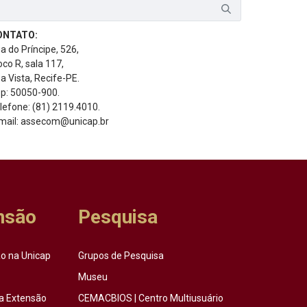
ONTATO:
a do Príncipe, 526,
oco R, sala 117,
a Vista, Recife-PE.
p: 50050-900.
lefone: (81) 2119.4010.
mail: assecom@unicap.br
nsão
Pesquisa
o na Unicap
Grupos de Pesquisa
Museu
a Extensão
CEMACBIOS | Centro Multiusuário