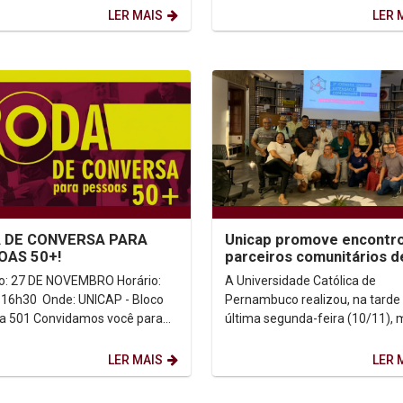
A visita marca...
contemporânea:...
LER MAIS
LER 
 DE CONVERSA PARA
Unicap promove encontr
OAS 50+!
parceiros comunitários d
Santo Amaro durante a 3
: 27 DE NOVEMBRO Horário:
A Universidade Católica de
Jornada de...
 16h30 Onde: UNICAP - Bloco
Pernambuco realizou, na tarde
idamos você para
última segunda-feira (10/11), 
ento de diálogo, reflexão e
uma atividade da programação
e...
Encontro com Parceiros...
LER MAIS
LER 