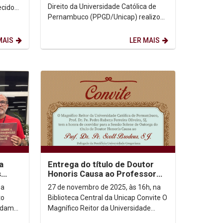
acadêmico nacional
Direito da Universidade Católica de
ecidos
Pernambuco (PPGD/Unicap) realizou,
nta
nesta quarta-feira (26/11), no
auditório do bloco G4,...
MAIS
LER MAIS
a
Entrega do título de Doutor
s
Honoris Causa ao Professor
Doutor Padre Scott Brodeur
 a
27 de novembro de 2025, às 16h, na
to
Biblioteca Central da Unicap Convite O
ordam
Magnífico Reitor da Universidade
Católica de Pernambuco, Prof. Dr.