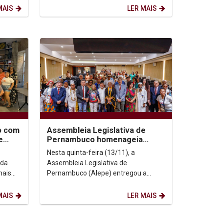
Pe....
MAIS
LER MAIS
o com
Assembleia Legislativa de
e
Pernambuco homenageia
ª
Valdenice José Raimundo com
Nesta quinta-feira (13/11), a
Medalha Marta Almeida...
 da
Assembleia Legislativa de
mais
Pernambuco (Alepe) entregou a
 do
Medalha Marta Almeida a seis
personalidades e instituições que se...
MAIS
LER MAIS