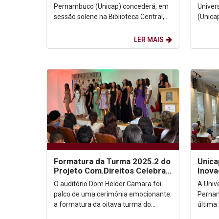
Brasileira...
Pernambuco (Unicap) concederá, em
Univer
sessão solene na Biblioteca Central,
(Unica
no próximo dia 2 de dezembro, às
Honori
16h, o título...
Brodeur
LER MAIS
Formatura da Turma 2025.2 do
Unica
Projeto Com.Direitos Celebra
Inova
Inclusão e Transformação
apre
O auditório Dom Helder Camara foi
A Univ
Social
Cente
palco de uma cerimônia emocionante:
Pernam
a formatura da oitava turma do
última 
Projeto Com.Direitos, iniciativa que
gerent