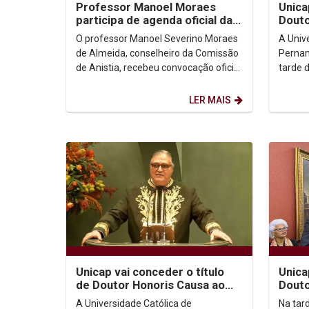
Professor Manoel Moraes
Unica
participa de agenda oficial da
Douto
Comissão de Anistia ao lado da
Paulo
O professor Manoel Severino Moraes
A Univ
Ministra...
cerim
de Almeida, conselheiro da Comissão
Pernam
de Anistia, recebeu convocação oficial
tarde 
do Ministério dos Direitos Humanos e
cerimô
da...
para co
LER MAIS
Unicap vai conceder o título
Unica
de Doutor Honoris Causa ao
Douto
jurista e imortal da Academia
Padre
A Universidade Católica de
Na tard