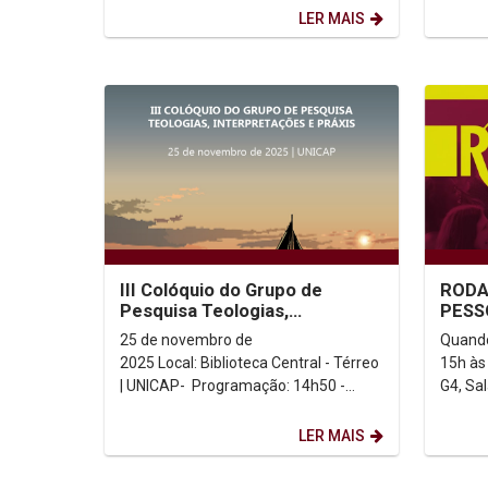
atende meninas de...
Lemos. 
LER MAIS
III Colóquio do Grupo de
RODA
Pesquisa Teologias,
PESS
Interpretações e Praxis
25 de novembro de
Quando
2025 Local: Biblioteca Central - Térreo
15h às
| UNICAP- Programação: 14h50 -
G4, Sala 501 Conv
PAINEL: "Spes non confundit": entre
um mom
o...
troca d
LER MAIS