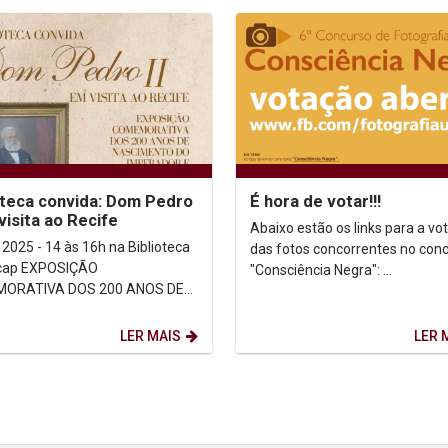
oteca convida: Dom Pedro
É hora de votar!!!
 visita ao Recife
Abaixo estão os links para a vo
 2025 - 14 às 16h na Biblioteca
das fotos concorrentes no con
POSIÇÃO
"Consciência Negra": ...
ORATIVA DOS 200 ANOS DE
MENTO DO IMPERADOR E 166
E SUA VINDA AO RECIFE ...
LER MAIS
LER 