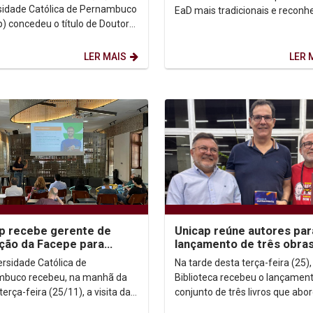
sidade Católica de Pernambuco
EaD mais tradicionais e reconh
p) concedeu o título de Doutor
do mercado, a Católica aprese
s Causa ao Padre Scott
novas graduações...
, jesuíta...
LER MAIS
LER 
p recebe gerente de
Unicap reúne autores par
ção da Facepe para
lançamento de três obra
sentação do Programa
sobre fé, filosofia e
ersidade Católica de
Na tarde desta terça-feira (25),
lha 3
compromisso social
buco recebeu, na manhã da
Biblioteca recebeu o lançamen
terça-feira (25/11), a visita da
conjunto de três livros que ab
e de Inovação da Facepe, Lívia
temas centrais para a reflexão