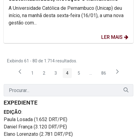
A Universidade Católica de Pernambuco (Unicap) deu
início, na manhã desta sexta-feira (16/01), a uma nova
gestão com...
LER MAIS
Exibindo 61 - 80 de 1.714 resultados.
1
2
3
4
5
...
86
Página
Página
Página
Página
Página
Páginas intermediárias
Página
EXPEDIENTE
EDIÇÃO
:
Paula Losada (1.652 DRT/PE)
Daniel França (3.120 DRT/PE)
Elano Lorenzato (2.781 DRT/PE)