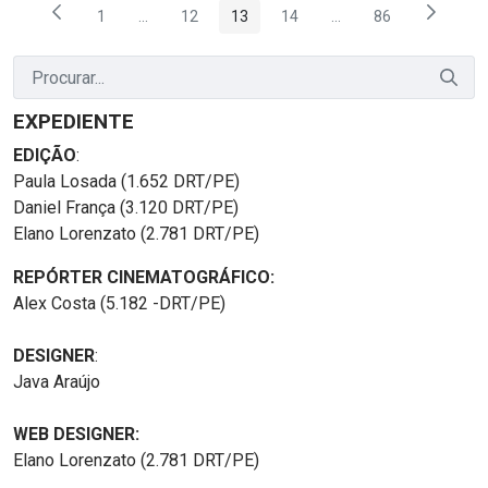
1
...
12
13
14
...
86
Página
Páginas intermediárias Usar ABA para navegar.
Página
Página
Página
Páginas intermediária
Página
EXPEDIENTE
EDIÇÃO
:
Paula Losada (1.652 DRT/PE)
Daniel França (3.120 DRT/PE)
Elano Lorenzato (2.781 DRT/PE)
REPÓRTER CINEMATOGRÁFICO:
Alex Costa (5.182 -DRT/PE)
DESIGNER
:
Java Araújo
WEB DESIGNER:
Elano Lorenzato (2.781 DRT/PE)