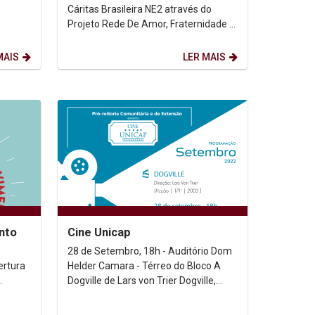
Cáritas Brasileira NE2 através do
Projeto Rede De Amor, Fraternidade e
Amizade (RAFA), em parceria com a...
MAIS
LER MAIS
nto
Cine Unicap
28 de Setembro, 18h - Auditório Dom
Helder Camara - Térreo do Bloco A
Dogville de Lars von Trier Dogville,
uma das obras mais radicais de Lars
von...