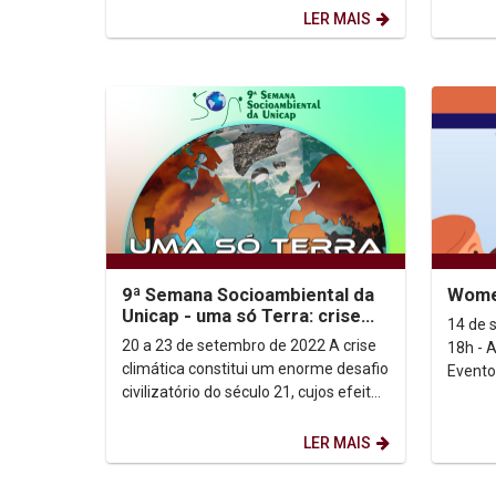
Dom He
LER MAIS
9ª Semana Socioambiental da
Women
Unicap - uma só Terra: crise
14 de 
climática e vulnerabilidades...
20 a 23 de setembro de 2022 A crise
18h - A
climática constitui um enorme desafio
Evento
civilizatório do século 21, cujos efeitos
instit
já são percebidos a partir da...
British.
LER MAIS