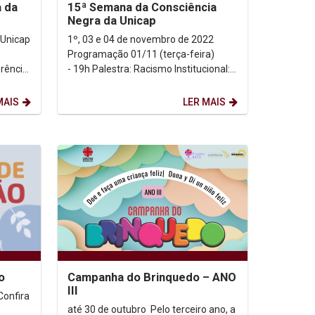
a da
15ª Semana da Consciência
Negra da Unicap
 Unicap
1º, 03 e 04 de novembro de 2022
Programação 01/11 (terça-feira)
rência
- 19h Palestra: Racismo Institucional:
ssão,
Desafios e Perspectivas Palestrantes
...
MAIS
LER MAIS
o
Campanha do Brinquedo – ANO
III
até 30 de outubro Pelo terceiro ano, a