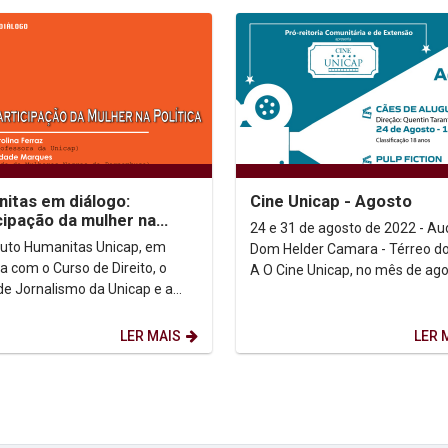
itas em diálogo:
Cine Unicap - Agosto
cipação da mulher na
24 e 31 de agosto de 2022 - Aud
ca
ituto Humanitas Unicap, em
Dom Helder Camara - Térreo do
a com o Curso de Direito, o
A O Cine Unicap, no mês de agosto,
de Jornalismo da Unicap e a
traz o cinema de Quentin Taran
e Mulheres Negras de
Nascido em...
buco (RMNP),...
LER MAIS
LER 