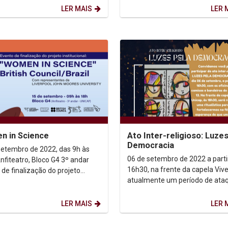
lder Camara,...
LER MAIS
LER 
 in Science
Ato Inter-religioso: Luzes
Democracia
setembro de 2022, das 9h às
06 de setembro de 2022 a parti
nfiteatro, Bloco G4 3º andar
16h30, na frente da capela Vivemos
 de finalização do projeto
atualmente um período de ata
ucional "Women in Science"
sistemáticos à democracia
..
brasileira,...
LER MAIS
LER 