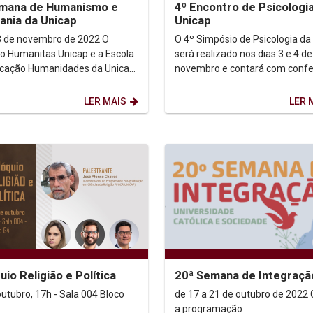
emana de Humanismo e
4º Encontro de Psicologi
ania da Unicap
Unicap
3 de novembro de 2022 O
O 4º Simpósio de Psicologia da
uto Humanitas Unicap e a Escola
será realizado nos dias 3 e 4 de
cação Humanidades da Unicap
novembro e contará com confe
vem a 8ª Semana de
de abertura, 25 mesas de discu
smo e Cidadania da...
exposição...
LER MAIS
LER 
uio Religião e Política
20ª Semana de Integraçã
outubro, 17h - Sala 004 Bloco
de 17 a 21 de outubro de 2022 Confira
a programação