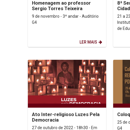
Homenagem ao professor
8ª S
Sergio Torres Teixeira
Cidad
9 de novembro - 3º andar - Auditório
21 a 2
G4
Instit
de Edu
promo
Humani
LER MAIS
Ato Inter-religioso Luzes Pela
Coloq
Democracia
25 de 
27 de outubro de 2022 - 18h30 - Em
G4