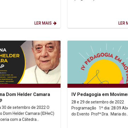
LER MAIS
LER 
na Dom Helder Camara
IV Pedagogia em Movime
p
28 e 29 de setembro de 2022
a 30 de setembro de 2022 O
Programação 1º dia: 28.09 Abertura
uto Dom Helder Camara (IDHeC)
do Evento Profª Dra. Maria do
ceria com a Cátedra
Rozario Azevedo da...
\Unicap de Direitos Humanos