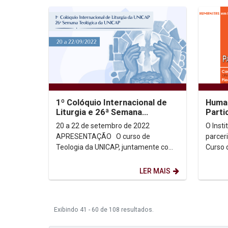
1º Colóquio Internacional de
Human
Liturgia e 26ª Semana
Parti
Teológica da Unicap
políti
20 a 22 de setembro de 2022
O Inst
APRESENTAÇÃO O curso de
parceri
Teologia da UNICAP, juntamente com
Curso 
o Instituto Humanitas, o Programa de
Rede d
Pós-graduação de...
Pernam
LER MAIS
Exibindo 41 - 60 de 108 resultados.