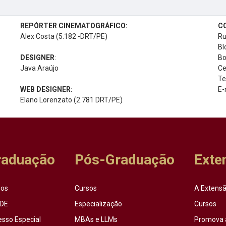
REPÓRTER CINEMATOGRÁFICO:
C
Alex Costa (5.182 -DRT/PE)
Ru
Bl
DESIGNER
:
Bo
Java Araújo
Ce
Te
WEB DESIGNER:
E-
Elano Lorenzato (2.781 DRT/PE)
raduação
Pós-Graduação
Exte
sos
Cursos
A Extensã
DE
Especialização
Cursos
esso Especial
MBAs e LLMs
Promova 