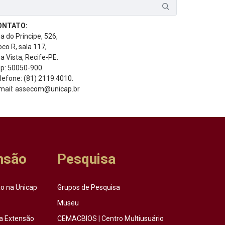
ONTATO:
a do Príncipe, 526,
oco R, sala 117,
a Vista, Recife-PE.
p: 50050-900.
lefone: (81) 2119.4010.
mail: assecom@unicap.br
nsão
Pesquisa
o na Unicap
Grupos de Pesquisa
Museu
a Extensão
CEMACBIOS | Centro Multiusuário