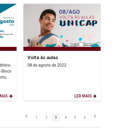
Volta às aulas
itório
08 de agosto de 2022
 Bloco
tino.
MAIS
LER MAIS
1
2
3
4
5
6
Página
Página
Página
Página
Página
Página