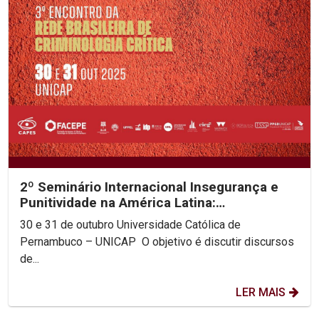
2º Seminário Internacional Insegurança e
Punitividade na América Latina:
decolonialidade e as...
30 e 31 de outubro Universidade Católica de
Pernambuco – UNICAP O objetivo é discutir discursos
de...
LER MAIS