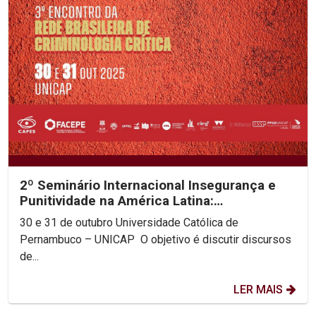
2º Seminário Internacional Insegurança e
Punitividade na América Latina:
decolonialidade e as...
30 e 31 de outubro Universidade Católica de
Pernambuco – UNICAP O objetivo é discutir discursos
de...
LER MAIS