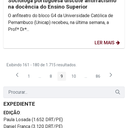
Socióloga portuguesa discute antirracismo
na docência do Ensino Superior
O anfiteatro do bloco G4 da Universidade Católica de
Pernambuco (Unicap) recebeu, na última semana, a
Profª Drª...
LER MAIS
Exibindo 161 - 180 de 1.715 resultados.
1
...
8
9
10
...
86
Página
Páginas intermediárias Usar ABA para navegar.
Página
Página
Página
Páginas intermediárias
Página
EXPEDIENTE
EDIÇÃO
:
Paula Losada (1.652 DRT/PE)
Daniel França (3.120 DRT/PE)