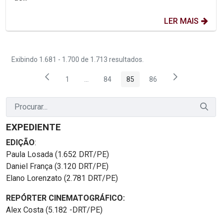
LER MAIS
Exibindo 1.681 - 1.700 de 1.713 resultados.
1
...
84
85
86
Página
Páginas intermediárias Usar ABA para nave
Página
Página
Página
EXPEDIENTE
EDIÇÃO
:
Paula Losada (1.652 DRT/PE)
Daniel França (3.120 DRT/PE)
Elano Lorenzato (2.781 DRT/PE)
REPÓRTER CINEMATOGRÁFICO:
Alex Costa (5.182 -DRT/PE)