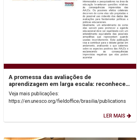
A promessa das avaliações de
aprendizagem em larga escala: reconhecer
os limites para desbloquear...
Veja mais publicações:
https://en.unesco.org/fieldoffice/brasilia/publications
LER MAIS