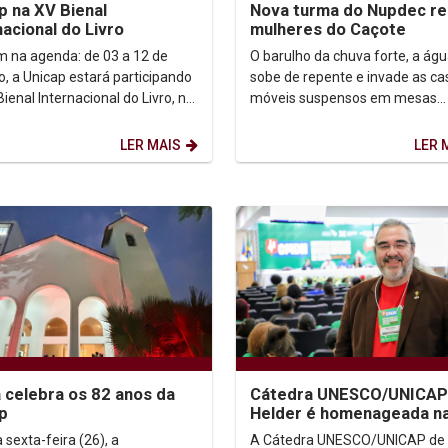
p na XV Bienal
Nova turma do Nupdec r
nacional do Livro
mulheres do Caçote
 na agenda: de 03 a 12 de
O barulho da chuva forte, a ág
o, a Unicap estará participando
sobe de repente e invade as ca
ienal Internacional do Livro, no
móveis suspensos em mesas
 de Convenções de
improvisadas, o medo de perde
buco....
Essa é a realidade...
LER MAIS
LER 
 celebra os 82 anos da
Cátedra UNESCO/UNICA
p
Helder é homenageada na
Conferência Municipal de
 sexta-feira (26), a
A Cátedra UNESCO/UNICAP de