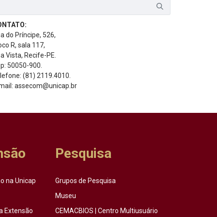
ONTATO:
a do Príncipe, 526,
oco R, sala 117,
a Vista, Recife-PE.
p: 50050-900.
lefone: (81) 2119.4010.
mail: assecom@unicap.br
nsão
Pesquisa
o na Unicap
Grupos de Pesquisa
Museu
a Extensão
CEMACBIOS | Centro Multiusuário