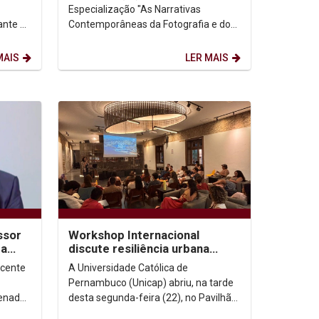
Especialização "As Narrativas
ante a
Contemporâneas da Fotografia e do
reitos
Audiovisual", recebeu a convidada
Ana Farache, de ...
MAIS
LER MAIS
ssor
Workshop Internacional
ra
discute resiliência urbana
integrada na Borda Histórica
ocente
A Universidade Católica de
Continental do Recife
Pernambuco (Unicap) abriu, na tarde
enador
desta segunda-feira (22), no Pavilhão
e
Maker, o Workshop Internacional