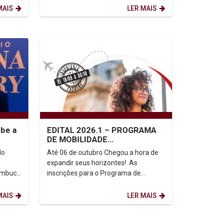
Resiliência Urbana...
MAIS
LER MAIS
ebe a
EDITAL 2026.1 – PROGRAMA
DE MOBILIDADE
ACADÊMICA/INTERCÂMBIO
do
Até 06 de outubro Chegou a hora de
ESTUDANTIL - UNICAP
expandir seus horizontes! As
nambuco
inscrições para o Programa de
o
Mobilidade Acadêmica/Intercâmbio
o...
Estudantil da UNICAP...
MAIS
LER MAIS