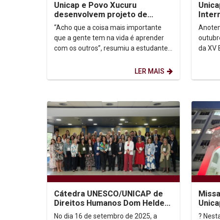
Unicap e Povo Xucuru
Unica
desenvolvem projeto de
Inter
extensão
“Acho que a coisa mais importante
Anotem
que a gente tem na vida é aprender
outubr
com os outros”, resumiu a estudante
da XV B
de Publicidade e Propaganda Maria
Centro
Eduarda Avellar...
Pernam
LER MAIS
Cátedra UNESCO/UNICAP de
Missa
Direitos Humanos Dom Helder
Unica
Camara participa de Encontro
No dia 16 de setembro de 2025, a
? Nesta