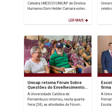
Nacional das...
Cátedra UNESCO/UNICAP de Direitos
Univer
Humanos Dom Helder Camara esteve
celebr
presente no Encontro Nacional das
missa 
Cátedras UNESCO no...
profess
LER MAIS
Unicap retoma Fórum Sobre
Escol
Questões do Envelhecimento
firma
com reflexão sobre Ecologia
A Universidade Católica de
A Univ
Integral
Pernambuco retomou, nesta quarta-
Pernam
feira (24), as atividades do Fórum
Escola
Sobre Questões do Envelhecimento,
quarta