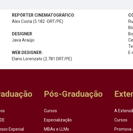
REPÓRTER CINEMATOGRÁFICO:
C
Alex Costa (5.182 -DRT/PE)
Ru
Bl
DESIGNER
:
Bo
Java Araújo
Ce
Te
WEB DESIGNER:
E-
Elano Lorenzato (2.781 DRT/PE)
raduação
Pós-Graduação
Exte
sos
Cursos
A Extensã
DE
Especialização
Cursos
esso Especial
MBAs e LLMs
Promova 