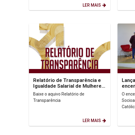
coordenado pelo Instituto...
cooper
LER MAIS
Relatório de Transparência e
Lança
Igualdade Salarial de Mulheres
ence
e Homens - 2º Semestre 2025
Socio
Baixe o aquivo Relatório de
O enc
Transparência
Socioa
Católi
pelo l
Auditó
LER MAIS