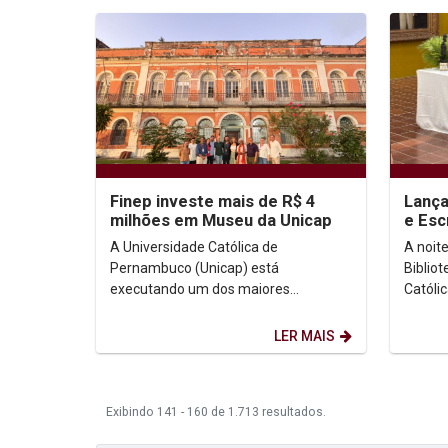
Finep investe mais de R$ 4
Lança
milhões em Museu da Unicap
e Esc
refle
A Universidade Católica de
A noit
respo
Pernambuco (Unicap) está
Biblio
executando um dos maiores
Católi
investimentos em preservação,
marcad
inovação e difusão científica de sua
Governa
LER MAIS
história....
Exibindo 141 - 160 de 1.713 resultados.