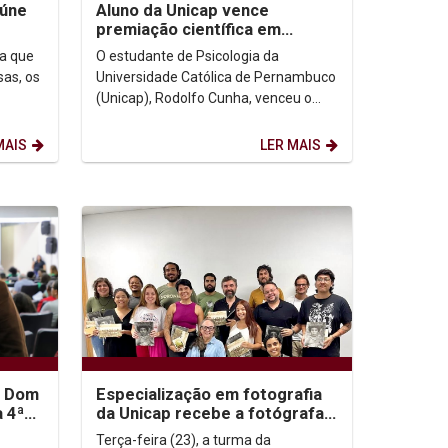
eúne
Aluno da Unicap vence
premiação científica em
Psicologia
ua que
O estudante de Psicologia da
sas, os
Universidade Católica de Pernambuco
(Unicap), Rodolfo Cunha, venceu o
r tudo.
Prêmio Monográfico Irismar Reis de
Oliveira, na categoria...
MAIS
LER MAIS
P Dom
Especialização em fotografia
 4ª
da Unicap recebe a fotógrafa
Ana Farache
Terça-feira (23), a turma da