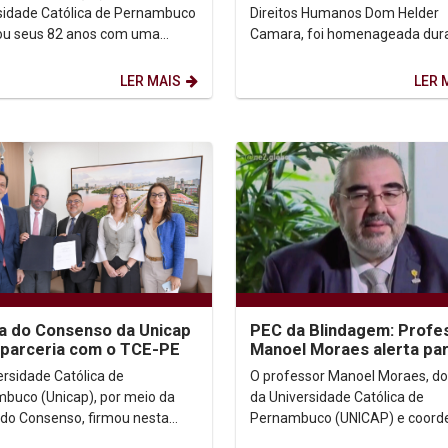
Direitos Humanos do...
sidade Católica de Pernambuco
Direitos Humanos Dom Helder
ou seus 82 anos com uma
Camara, foi homenageada dur
que reuniu jesuítas,
4ª Conferência Municipal dos Di
ores (as), funcionários (as)...
Humanos do Recife, realizada...
LER MAIS
LER 
a do Consenso da Unicap
PEC da Blindagem: Profe
 parceria com o TCE-PE
Manoel Moraes alerta pa
retrocessos graves em
ersidade Católica de
O professor Manoel Moraes, d
entrevistas à Rede Globo
buco (Unicap), por meio da
da Universidade Católica de
 do Consenso, firmou nesta
Pernambuco (UNICAP) e coord
-feira (24) um acordo de
da Cátedra UNESCO/UNICAP d