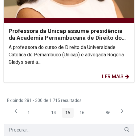
Professora da Unicap assume presidência
da Academia Pernambucana de Direito do
Trabalho
A professora do curso de Direito da Universidade
Católica de Pernambuco (Unicap) e advogada Rogéria
Gladys será a...
LER MAIS
Exibindo 281 - 300 de 1.715 resultados.
1
...
14
15
16
...
86
Página
Páginas intermediárias Usar ABA para navegar.
Página
Página
Página
Páginas intermediária
Página