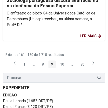
Socióloga portuguesa discute antirracismo
na docência do Ensino Superior
O anfiteatro do bloco G4 da Universidade Católica de
Pernambuco (Unicap) recebeu, na última semana, a
Profª Drª...
LER MAIS
Exibindo 161 - 180 de 1.715 resultados.
1
...
8
9
10
...
86
Página
Páginas intermediárias Usar ABA para navegar.
Página
Página
Página
Páginas intermediárias
Página
EXPEDIENTE
EDIÇÃO
:
Paula Losada (1.652 DRT/PE)
Daniel França (3.120 DRT/PE)