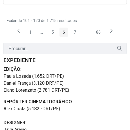
Exibindo 101 - 120 de 1.715 resultados.
1
...
5
6
7
...
86
Página
Páginas intermediárias Usar ABA para navegar.
Página
Página
Página
Páginas intermediárias
Página
EXPEDIENTE
EDIÇÃO
:
Paula Losada (1.652 DRT/PE)
Daniel França (3.120 DRT/PE)
Elano Lorenzato (2.781 DRT/PE)
REPÓRTER CINEMATOGRÁFICO:
Alex Costa (5.182 -DRT/PE)
DESIGNER
:
Java Araújo