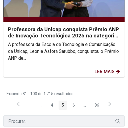
Professora da Unicap conquista Prêmio ANP
de Inovação Tecnológica 2025 na categoria
Personalidade...
A professora da Escola de Tecnologia e Comunicação
da Unicap, Leonie Asfora Sarubbo, conquistou o Prêmio
ANP de...
LER MAIS
Exibindo 81 - 100 de 1.715 resultados.
1
...
4
5
6
...
86
Página
Páginas intermediárias Usar ABA para navegar.
Página
Página
Página
Páginas intermediárias
Página