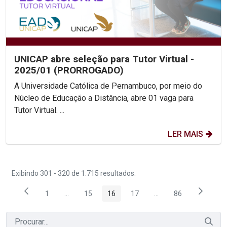
UNICAP abre seleção para Tutor Virtual -
2025/01 (PRORROGADO)
A Universidade Católica de Pernambuco, por meio do
Núcleo de Educação a Distância, abre 01 vaga para
Tutor Virtual. ...
LER MAIS
Exibindo 301 - 320 de 1.715 resultados.
1
...
15
16
17
...
86
Página
Páginas intermediárias Usar ABA para navegar.
Página
Página
Página
Páginas intermediária
Página