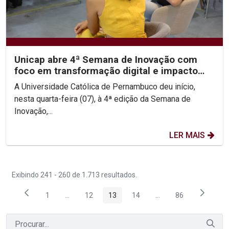
Unicap abre 4ª Semana de Inovação com
foco em transformação digital e impacto
social
A Universidade Católica de Pernambuco deu início,
nesta quarta-feira (07), à 4ª edição da Semana de
Inovação,...
LER MAIS
Exibindo 241 - 260 de 1.713 resultados.
1
...
12
13
14
...
86
Página
Páginas intermediárias Usar ABA para navegar.
Página
Página
Página
Páginas intermediária
Página