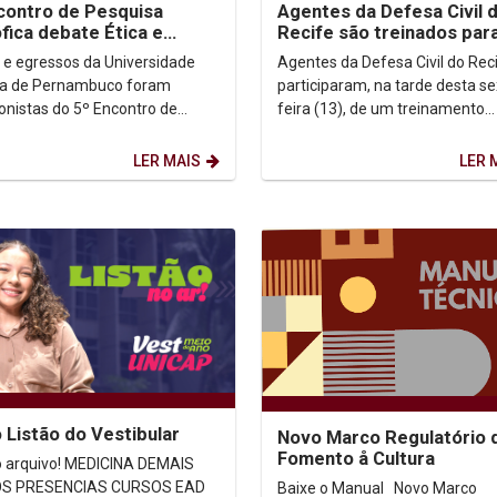
contro de Pesquisa
Agentes da Defesa Civil 
ófica debate Ética e
Recife são treinados par
agem na Unicap
teste de nova ferrament
 e egressos da Universidade
Agentes da Defesa Civil do Rec
alerta de desastres
ca de Pernambuco foram
participaram, na tarde desta se
onistas do 5º Encontro de
feira (13), de um treinamento
sa Filosófica em Ética e
preparatório para o disparo
em, realizado nos dias...
experimental da nova...
LER MAIS
LER 
o Listão do Vestibular
Novo Marco Regulatório 
Fomento å Cultura
vo! MEDICINA DEMAIS
RESENCIAS CURSOS EAD
Baixe o Manual Novo Marco