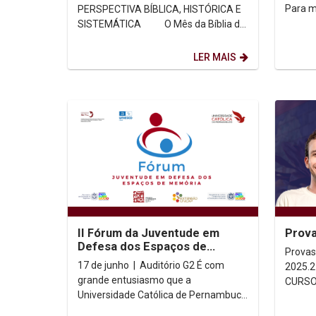
SISTEMÁTICA
Para m
PERSPECTIVA BÍBLICA, HISTÓRICA E
oficia
SISTEMÁTICA O Mês da Bíblia de
2025 tem como tema a Carta aos...
LER MAIS
II Fórum da Juventude em
Prova
Defesa dos Espaços de
Provas
Memória de Pernambuco
17 de junho | Auditório G2 É com
2025.2 Provas MEDICINA DEMA
acontece na UNICAP
grande entusiasmo que a
CURSOS Gabaritos MEDICIN
Universidade Católica de Pernambuco
CURSOS Para mais info
anuncia a realização do II Fórum da
acesse 