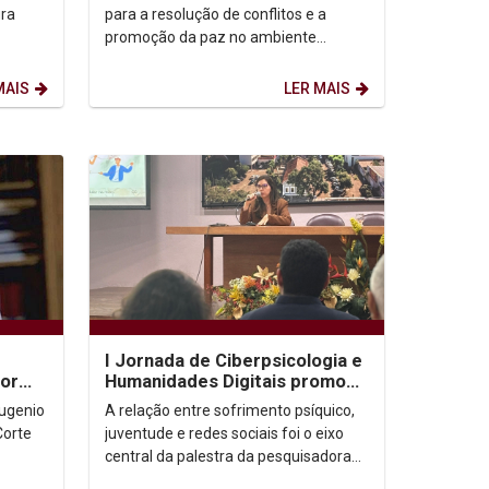
paz no esporte
ura
para a resolução de conflitos e a
promoção da paz no ambiente
esportivo, a Câmara Universitária de
Mediação Humanista...
MAIS
LER MAIS
I Jornada de Ciberpsicologia e
tor
Humanidades Digitais promove
debate sobre sofrimento
Eugenio
A relação entre sofrimento psíquico,
psíquico nas...
Corte
juventude e redes sociais foi o eixo
central da palestra da pesquisadora
Renata Guaraná durante a I Jornada