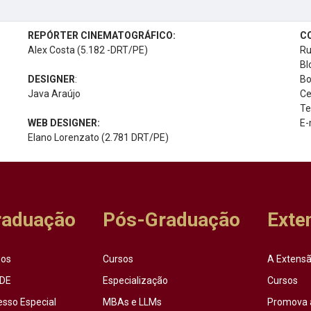
REPÓRTER CINEMATOGRÁFICO:
C
Alex Costa (5.182 -DRT/PE)
Ru
Bl
DESIGNER
:
Bo
Java Araújo
Ce
Te
WEB DESIGNER:
E-
Elano Lorenzato (2.781 DRT/PE)
raduação
Pós-Graduação
Exte
sos
Cursos
A Extensã
DE
Especialização
Cursos
esso Especial
MBAs e LLMs
Promova 