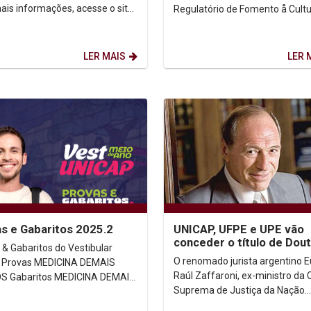
ais informações, acesse o site
Regulatório de Fomento å Cult
l do VESTIBULAR UNICAP.
LER MAIS
LER 
s e Gabaritos 2025.2
UNICAP, UFPE e UPE vão
conceder o título de Dou
 & Gabaritos do Vestibular
Honoris Causa ao jurista
O renomado jurista argentino 
IS
argentino Eugenio...
Raúl Zaffaroni, ex-ministro da 
A DEMAIS
Suprema de Justiça da Nação
rmações,
Argentina, ex-juiz da Corte
o site...