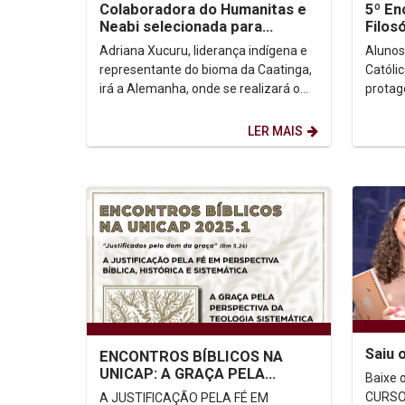
Colaboradora do Humanitas e
5º En
Neabi selecionada para
Filos
participar de evento
Lingu
Adriana Xucuru, liderança indígena e
Alunos
internacional...
representante do bioma da Caatinga,
Católi
irá a Alemanha, onde se realizará o
protag
evento em preparação à Cop 30.
Pesqui
Veja o...
Linguag
LER MAIS
Saiu 
ENCONTROS BÍBLICOS NA
UNICAP: A GRAÇA PELA
Baixe o arqui
PERSPECTIVA DA TEOLOGIA
CURSOS P
A JUSTIFICAÇÃO PELA FÉ EM