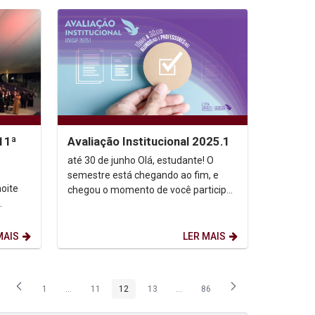
11ª
Avaliação Institucional 2025.1
até 30 de junho Olá, estudante! O
semestre está chegando ao fim, e
noite
chegou o momento de você participar
da Avaliação Institucional 2025.1! Sua
a os
opinião...
MAIS
LER MAIS
1
...
11
12
13
...
86
Página
Páginas intermediárias Usar ABA para navegar.
Página
Página
Página
Páginas intermediárias Usar ABA p
Página