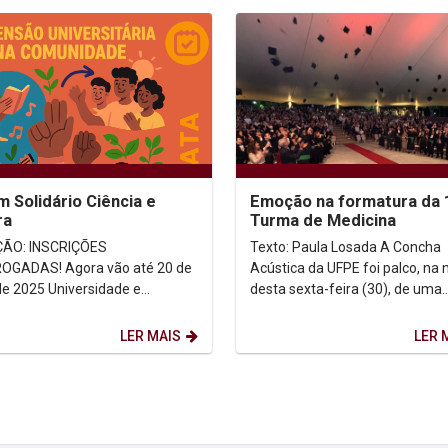
m Solidário Ciência e
Emoção na formatura da 
ra
Turma de Medicina
ÃO: INSCRIÇÕES
Texto: Paula Losada A Concha
OGADAS! Agora vão até 20 de
Acústica da UFPE foi palco, na 
de 2025 Universidade e
desta sexta-feira (30), de uma
dade juntas por
cerimônia cheia de emoção par
transformação social real! Objetivo...
51 formandos da...
LER MAIS
LER 