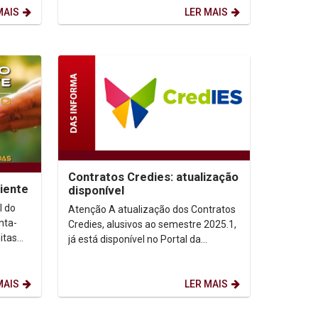
de...
MAIS
LER MAIS
Contratos Credies: atualização
iente
disponível
 do
Atenção A atualização dos Contratos
nta-
Credies, alusivos ao semestre 2025.1,
itas
já está disponível no Portal da
as
FUNDACRED, o aluno beneficiário do
Credies,...
MAIS
LER MAIS