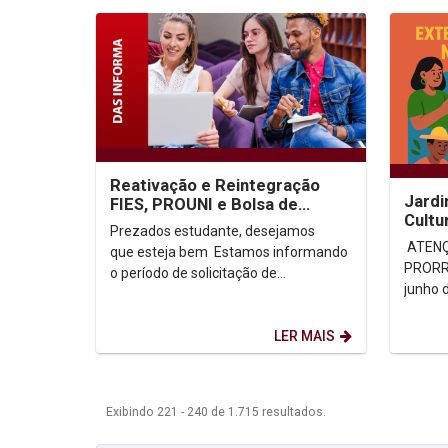
Reativação e Reintegração
Jardi
FIES, PROUNI e Bolsa de
Cultu
Assistência Social 2025.2
Prezados estudante, desejamos
ATENÇ
que esteja bem Estamos informando
PRORR
o período de solicitação de
junho 
reintegração e/ou reativação, a fim...
comuni
LER MAIS
Exibindo 221 - 240 de 1.715 resultados.