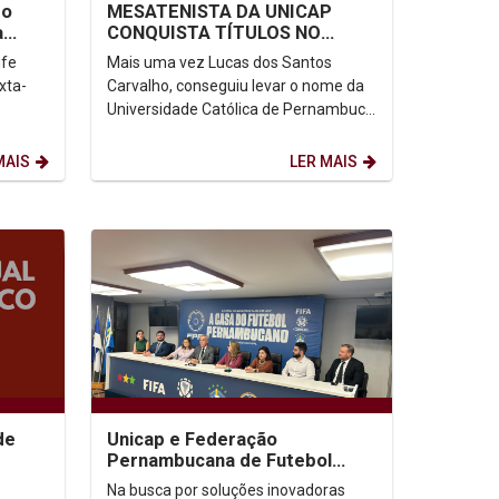
do
MESATENISTA DA UNICAP
a
CONQUISTA TÍTULOS NO
a de
CIRCUITO MUNDIAL
ife
Mais uma vez Lucas dos Santos
PARALÍMPICO
xta-
Carvalho, conseguiu levar o nome da
Universidade Católica de Pernambuco
para além das fronteiras nacionais.
Desta vez o atleta...
MAIS
LER MAIS
de
Unicap e Federação
Pernambucana de Futebol
firmam parceria inédita pela
Na busca por soluções inovadoras