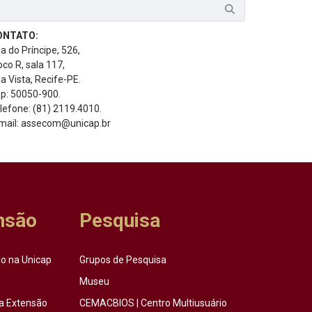
ONTATO:
a do Príncipe, 526,
oco R, sala 117,
a Vista, Recife-PE.
p: 50050-900.
lefone: (81) 2119.4010.
mail: assecom@unicap.br
nsão
Pesquisa
o na Unicap
Grupos de Pesquisa
Museu
a Extensão
CEMACBIOS | Centro Multiusuário