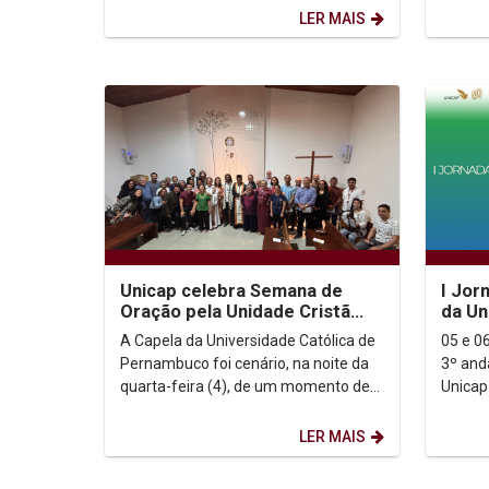
Juventude em...
LER MAIS
Unicap celebra Semana de
I Jor
Oração pela Unidade Cristã
da Un
2025 com encontro ecumênico
A Capela da Universidade Católica de
05 e 06
e roda de diálogo...
Pernambuco foi cenário, na noite da
3º and
quarta-feira (4), de um momento de
Unicap A I Jornada de Ciberpsicolog
espiritualidade, diálogo e comunhão
da Uni
entre...
pelos...
LER MAIS