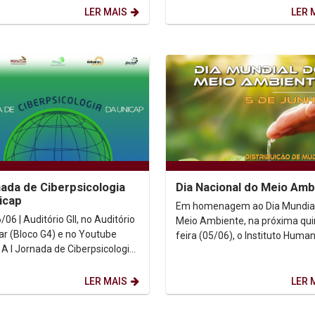
Interamericana de Direitos...
LER MAIS
LER 
nada de Ciberpsicologia
Dia Nacional do Meio Amb
icap
Em homenagem ao Dia Mundial
/06 | Auditório GII, no Auditório
Meio Ambiente, na próxima qui
ar (Bloco G4) e no Youtube
feira (05/06), o Instituto Human
ia
Unicap estará distribuindo mud
cap é um evento organizado
para a comunidade...
LER MAIS
LER 