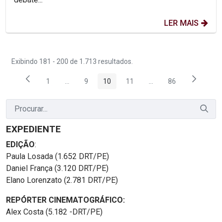
LER MAIS
Exibindo 181 - 200 de 1.713 resultados.
1
...
9
10
11
...
86
Página
Páginas intermediárias Usar ABA para navegar.
Página
Página
Página
Páginas intermediária
Página
EXPEDIENTE
EDIÇÃO
:
Paula Losada (1.652 DRT/PE)
Daniel França (3.120 DRT/PE)
Elano Lorenzato (2.781 DRT/PE)
REPÓRTER CINEMATOGRÁFICO:
Alex Costa (5.182 -DRT/PE)