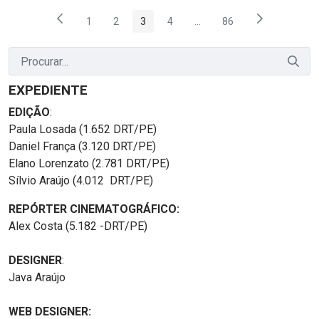
1
2
3
4
...
86
Página
Página
Página
Página
Páginas intermediárias Us
Página
EXPEDIENTE
EDIÇÃO
:
Paula Losada (1.652 DRT/PE)
Daniel França (3.120 DRT/PE)
Elano Lorenzato (2.781 DRT/PE)
Sílvio Araújo (4.012 DRT/PE)
REPÓRTER CINEMATOGRÁFICO:
Alex Costa (5.182 -DRT/PE)
DESIGNER
:
Java Araújo
WEB DESIGNER: