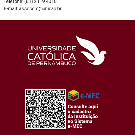
Telefone: (81) 2119.4010.
E-mail: assecom@unicap.br