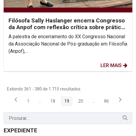
Filósofa Sally Haslanger encerra Congresso
da Anpof com reflexão crítica sobre práticas
sociais e...
A palestra de encerramento do XX Congresso Nacional
da Associação Nacional de Pós-graduação em Filosofia
(Anpof),...
LER MAIS
Exibindo 361 - 380 de 1.715 resultados.
1
...
18
19
20
...
86
Página
Páginas intermediárias Usar ABA para navegar.
Página
Página
Página
Páginas intermediária
Página
EXPEDIENTE