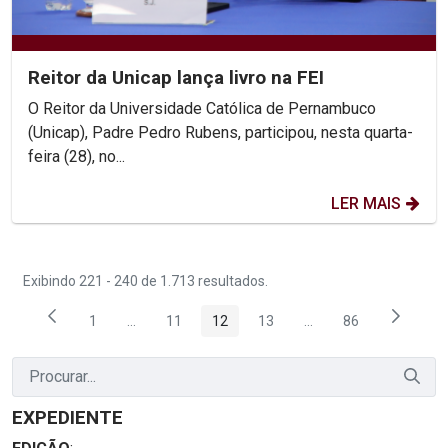
Reitor da Unicap lança livro na FEI
O Reitor da Universidade Católica de Pernambuco
(Unicap), Padre Pedro Rubens, participou, nesta quarta-
feira (28), no...
LER MAIS
Exibindo 221 - 240 de 1.713 resultados.
1
...
11
12
13
...
86
Página
Páginas intermediárias Usar ABA para navegar.
Página
Página
Página
Páginas intermediária
Página
EXPEDIENTE