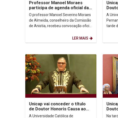
Professor Manoel Moraes
Unica
participa de agenda oficial da
Douto
Comissão de Anistia ao lado da
Paulo
O professor Manoel Severino Moraes
A Univ
Ministra...
cerim
de Almeida, conselheiro da Comissão
Pernam
de Anistia, recebeu convocação oficial
tarde 
do Ministério dos Direitos Humanos e
cerimô
da...
para co
LER MAIS
Unicap vai conceder o título
Unica
de Doutor Honoris Causa ao
Douto
jurista e imortal da Academia
Padre
A Universidade Católica de
Na tard