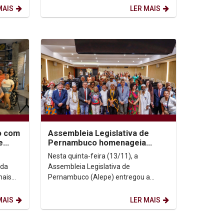
Pe....
MAIS
LER MAIS
o com
Assembleia Legislativa de
e
Pernambuco homenageia
ª
Valdenice José Raimundo com
Nesta quinta-feira (13/11), a
Medalha Marta Almeida...
 da
Assembleia Legislativa de
mais
Pernambuco (Alepe) entregou a
 do
Medalha Marta Almeida a seis
personalidades e instituições que se...
MAIS
LER MAIS