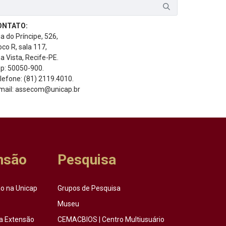
ONTATO:
a do Príncipe, 526,
oco R, sala 117,
a Vista, Recife-PE.
p: 50050-900.
lefone: (81) 2119.4010.
mail: assecom@unicap.br
nsão
Pesquisa
o na Unicap
Grupos de Pesquisa
Museu
a Extensão
CEMACBIOS | Centro Multiusuário