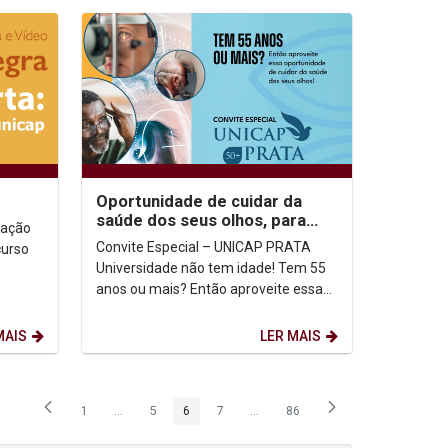
Oportunidade de cuidar da
saúde dos seus olhos, para
tação
quem tem 55 anos ou mais
Convite Especial – UNICAP PRATA
curso
Universidade não tem idade! Tem 55
anos ou mais? Então aproveite essa
oportunidade de cuidar da saúde dos
seus olhos!...
MAIS
LER MAIS
1
...
5
6
7
...
86
Página
Páginas intermediárias Usar ABA para navegar.
Página
Página
Página
Páginas intermediárias Usar ABA p
Página