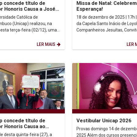
p concede título de
Missa de Natal: Celebrem
r Honoris Causa a José
Esperança!
 Cavalcanti Filho em
ersidade Católica de
18 de dezembro de 2025 | 17h |
ônia histórica
buco (Unicap) realizou, na
da Capela Santo Inácio de Loyo
desta terça-feira (02/12), uma
Companheiros Jesuítas, Convite
nia solene na Biblioteca Central
Prezada Comunidade Universit
nceder o...
Unicap, ...
LER MAIS
LER 
p concede título de
Vestibular Unicap 2026
r Honoris Causa ao
Provas domingo 14 de dezemb
 Scott Brodeur
e desta quinta-feira (27), a
2025 Além dos cursos presenciais e