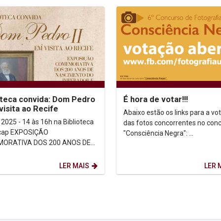
oteca convida: Dom Pedro
É hora de votar!!!
 visita ao Recife
Abaixo estão os links para a vo
 2025 - 14 às 16h na Biblioteca
das fotos concorrentes no con
POSIÇÃO
"Consciência Negra": ...
ORATIVA DOS 200 ANOS DE
MENTO DO IMPERADOR E 166
E SUA VINDA AO RECIFE ...
LER MAIS
LER 