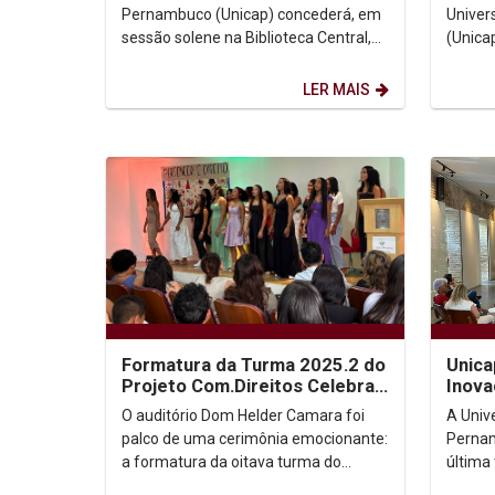
Brasileira...
Pernambuco (Unicap) concederá, em
Univer
sessão solene na Biblioteca Central,
(Unica
no próximo dia 2 de dezembro, às
Honori
16h, o título...
Brodeur
LER MAIS
Formatura da Turma 2025.2 do
Unica
Projeto Com.Direitos Celebra
Inova
Inclusão e Transformação
apre
O auditório Dom Helder Camara foi
A Univ
Social
Cente
palco de uma cerimônia emocionante:
Pernam
a formatura da oitava turma do
última 
Projeto Com.Direitos, iniciativa que
gerent