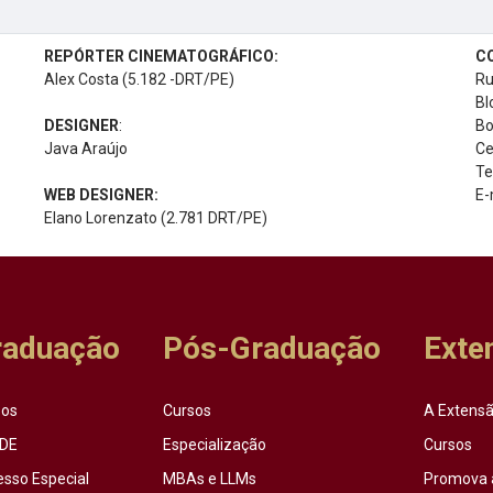
REPÓRTER CINEMATOGRÁFICO:
C
Alex Costa (5.182 -DRT/PE)
Ru
Bl
DESIGNER
:
Bo
Java Araújo
Ce
Te
WEB DESIGNER:
E-
Elano Lorenzato (2.781 DRT/PE)
raduação
Pós-Graduação
Exte
sos
Cursos
A Extensã
DE
Especialização
Cursos
esso Especial
MBAs e LLMs
Promova 