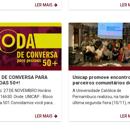
A visita marca...
contemporânea:...
LER MAIS
LER 
 DE CONVERSA PARA
Unicap promove encontr
OAS 50+!
parceiros comunitários d
Santo Amaro durante a 3
: 27 DE NOVEMBRO Horário:
A Universidade Católica de
Jornada de...
 16h30 Onde: UNICAP - Bloco
Pernambuco realizou, na tarde
idamos você para
última segunda-feira (10/11), 
ento de diálogo, reflexão e
uma atividade da programação
e...
Encontro com Parceiros...
LER MAIS
LER 