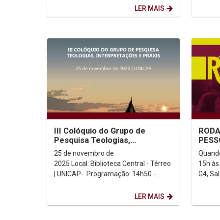
atende meninas de...
Lemos. 
LER MAIS
III Colóquio do Grupo de
RODA
Pesquisa Teologias,
PESS
Interpretações e Praxis
25 de novembro de
Quando
2025 Local: Biblioteca Central - Térreo
15h às
| UNICAP- Programação: 14h50 -
G4, Sala 501 Conv
PAINEL: "Spes non confundit": entre
um mom
o...
troca d
LER MAIS