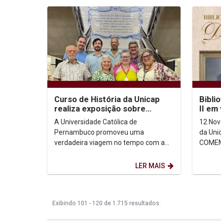
Curso de História da Unicap
Bibli
realiza exposição sobre
II em
passagem de Dom Pedro II por
A Universidade Católica de
12 Nov
Pernambuco
Pernambuco promoveu uma
da Unicap EX
verdadeira viagem no tempo com a
COMEM
exposição dedicada a Dom Pedro II. A
NASCI
coleção, organizado pelo professor...
ANOS D
LER MAIS
Exibindo 101 - 120 de 1.715 resultados.