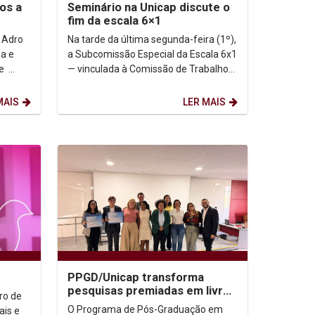
os a
Seminário na Unicap discute o
fim da escala 6×1
 Adro
Na tarde da última segunda-feira (1º),
la e
a Subcomissão Especial da Escala 6x1
— vinculada à Comissão de Trabalho
ária da
da Câmara dos Deputados —
promoveu, no...
MAIS
LER MAIS
PPGD/Unicap transforma
pesquisas premiadas em livros
ro de
e reforça seu protagonismo
O Programa de Pós-Graduação em