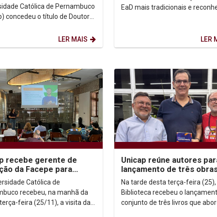
sidade Católica de Pernambuco
EaD mais tradicionais e reconh
p) concedeu o título de Doutor
do mercado, a Católica aprese
s Causa ao Padre Scott
novas graduações...
, jesuíta...
LER MAIS
LER 
p recebe gerente de
Unicap reúne autores par
ção da Facepe para
lançamento de três obra
sentação do Programa
sobre fé, filosofia e
ersidade Católica de
Na tarde desta terça-feira (25),
lha 3
compromisso social
buco recebeu, na manhã da
Biblioteca recebeu o lançamen
terça-feira (25/11), a visita da
conjunto de três livros que ab
e de Inovação da Facepe, Lívia
temas centrais para a reflexão