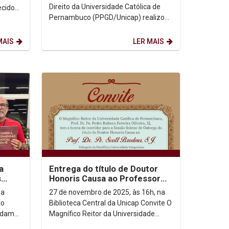
acadêmico nacional
Direito da Universidade Católica de
ecidos
Pernambuco (PPGD/Unicap) realizou,
nta
nesta quarta-feira (26/11), no
auditório do bloco G4,...
MAIS
LER MAIS
a
Entrega do título de Doutor
s
Honoris Causa ao Professor
Doutor Padre Scott Brodeur
 a
27 de novembro de 2025, às 16h, na
to
Biblioteca Central da Unicap Convite O
ordam
Magnífico Reitor da Universidade
Católica de Pernambuco, Prof. Dr.