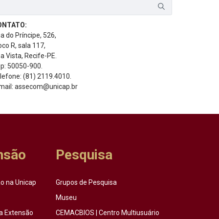
ONTATO:
a do Príncipe, 526,
oco R, sala 117,
a Vista, Recife-PE.
p: 50050-900.
lefone: (81) 2119.4010.
mail: assecom@unicap.br
nsão
Pesquisa
o na Unicap
Grupos de Pesquisa
Museu
a Extensão
CEMACBIOS | Centro Multiusuário