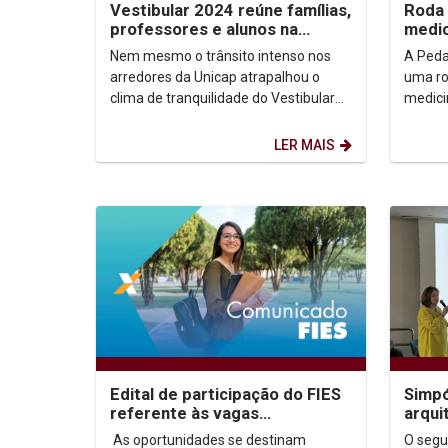
Vestibular 2024 reúne famílias,
Roda 
professores e alunos na
medic
Unicap
Nem mesmo o trânsito intenso nos
A Peda
arredores da Unicap atrapalhou o
uma ro
clima de tranquilidade do Vestibular
medici
2024, na manhã deste domingo (22).
com o 
Feras...
Fundam
LER MAIS
Edital de participação do FIES
Simpó
referente às vagas
arqui
remanescentes para o ano de
das R
As oportunidades se destinam
O segu