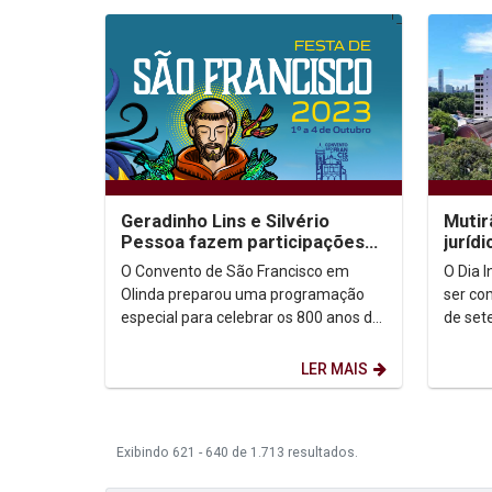
Geradinho Lins e Silvério
Mutir
Pessoa fazem participações
juríd
especiais na Festa de São
marca
O Convento de São Francisco em
O Dia 
Francisco
Pesso
Olinda preparou uma programação
ser co
especial para celebrar os 800 anos da
de set
Ordem Franciscana. A Festa de São
uma pr
Francisco vai...
prepara
LER MAIS
Exibindo 621 - 640 de 1.713 resultados.