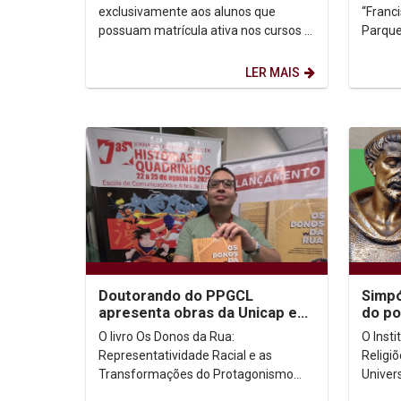
2023
exclusivamente aos alunos que
“Franci
possuam matrícula ativa nos cursos e
Parque
turnos listados a seguir: Arquitetura -
manhã 
manhã ...
as boas
LER MAIS
Doutorando do PPGCL
Simpó
apresenta obras da Unicap e
do po
anuncia lançamentos na XIV
apres
O livro Os Donos da Rua:
O Inst
Bienal Internacional...
Relig
Representatividade Racial e as
Religi
Transformações do Protagonismo
Univer
Negro no Universo Turma da Mônica
(UNICA