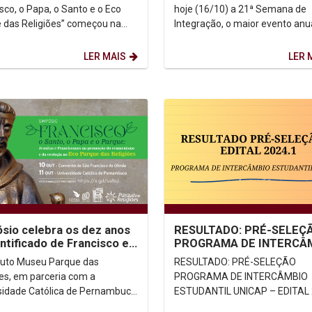
sco, o Papa, o Santo e o Eco
hoje (16/10) a 21ª Semana de
 das Religiões” começou na
Integração, o maior evento anu
desta quarta-feira (11) com
Unicap. Até sexta-feira (20/10)
 vindas dos...
haverá uma programação...
LER MAIS
LER 
sio celebra os dez anos
RESULTADO: PRÉ-SELEÇ
ntificado de Francisco e
PROGRAMA DE INTERCÂ
enta o Eco Parque das
ESTUDANTIL UNICAP – E
ituto Museu Parque das
RESULTADO: PRÉ-SELEÇÃO
iões
2024.1
ões, em parceria com a
PROGRAMA DE INTERCÂMBIO
sidade Católica de Pernambuco
ESTUDANTIL UNICAP – EDITAL 
P) e a Província Franciscana do