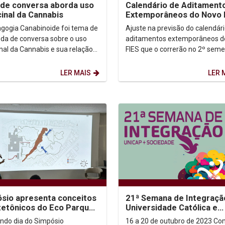
de conversa aborda uso
Calendário de Aditament
inal da Cannabis
Extemporâneos do Novo 
gogia Canabinoide foi tema de
Ajuste na previsão do calendár
da de conversa sobre o uso
aditamentos extemporâneos d
nal da Cannabis e sua relação
FIES que o correrão no 2º seme
associativismo e o Direito
2023 Baixe o arquivo >>
ental à...
LER MAIS
LER 
sio apresenta conceitos
21ª Semana de Integraçã
tetônicos do Eco Parque
Universidade Católica e
eligiões
Sociedade
ndo dia do Simpósio
16 a 20 de outubro de 2023 Começa