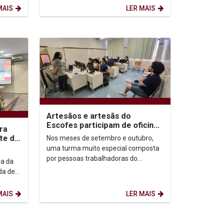
que participaram...
MAIS
LER MAIS
Artesãos e artesãs do
Escofes participam de oficinas
ra
sobre letramento digital na
te do
Nos meses de setembro e outubro,
Unicap
uma turma muito especial composta
por pessoas trabalhadoras do
ma da
artesanato e da economia solidária,
da de
vinculados ao Espaço de...
to foi
MAIS
LER MAIS