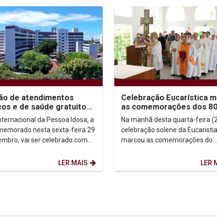
ão de atendimentos
Celebração Eucarística m
icos e de saúde gratuitos
as comemorações dos 80
rá Dia Internacional da
da Unicap
Internacional da Pessoa Idosa, a
Na manhã desta quarta-feira (2
a Idosa...
memorado nesta sexta-feira 29
celebração solene da Eucaristi
embro, vai ser celebrado com
marcou as comemorações do
ogramação especial
octogésimo aniversário de fun
da pela...
da Universidade Católica de...
LER MAIS
LER 