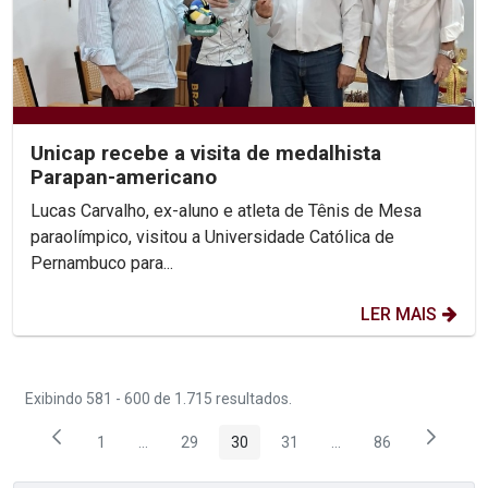
Unicap recebe a visita de medalhista
Parapan-americano
Lucas Carvalho, ex-aluno e atleta de Tênis de Mesa
paraolímpico, visitou a Universidade Católica de
Pernambuco para...
LER MAIS
Exibindo 581 - 600 de 1.715 resultados.
1
...
29
30
31
...
86
Página
Páginas intermediárias Usar ABA para navegar.
Página
Página
Página
Páginas intermediária
Página