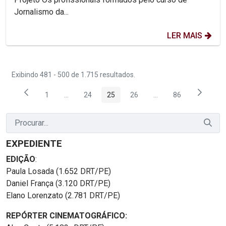
Jornalismo da...
LER MAIS
Exibindo 481 - 500 de 1.715 resultados.
1
...
24
25
26
...
86
Página
Páginas intermediárias Usar ABA para navegar.
Página
Página
Página
Páginas intermediária
Página
EXPEDIENTE
EDIÇÃO
:
Paula Losada (1.652 DRT/PE)
Daniel França (3.120 DRT/PE)
Elano Lorenzato (2.781 DRT/PE)
REPÓRTER CINEMATOGRÁFICO: