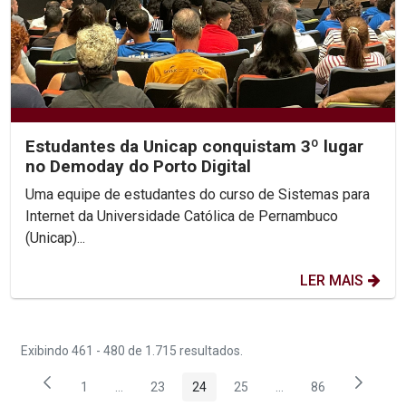
Estudantes da Unicap conquistam 3º lugar
no Demoday do Porto Digital
Uma equipe de estudantes do curso de Sistemas para
Internet da Universidade Católica de Pernambuco
(Unicap)...
LER MAIS
Exibindo 461 - 480 de 1.715 resultados.
1
...
23
24
25
...
86
Página
Páginas intermediárias Usar ABA para navegar.
Página
Página
Página
Páginas intermediária
Página