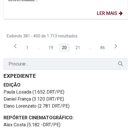
LER MAIS
Exibindo 381 - 400 de 1.713 resultados.
1
...
19
20
21
...
86
Página
Páginas intermediárias Usar ABA para navegar.
Página
Página
Página
Páginas intermediária
Página
EXPEDIENTE
EDIÇÃO
:
Paula Losada (1.652 DRT/PE)
Daniel França (3.120 DRT/PE)
Elano Lorenzato (2.781 DRT/PE)
REPÓRTER CINEMATOGRÁFICO:
Alex Costa (5.182 -DRT/PE)