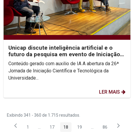
Unicap discute inteligência artificial e o
futuro da pesquisa em evento de Iniciação
Científica
Conteúdo gerado com auxilio de IA A abertura da 26ª
Jornada de Iniciação Científica e Tecnológica da
Universidade...
LER MAIS
Exibindo 341 - 360 de 1.715 resultados.
1
...
17
18
19
...
86
Página
Páginas intermediárias Usar ABA para navegar.
Página
Página
Página
Páginas intermediária
Página