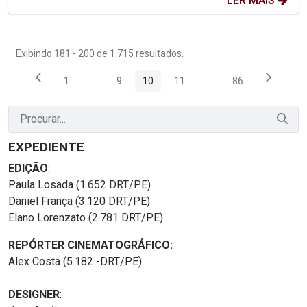
LER MAIS
Exibindo 181 - 200 de 1.715 resultados.
1
...
9
10
11
...
86
Página
Páginas intermediárias Usar ABA para navegar.
Página
Página
Página
Páginas intermediária
Página
EXPEDIENTE
EDIÇÃO
:
Paula Losada (1.652 DRT/PE)
Daniel França (3.120 DRT/PE)
Elano Lorenzato (2.781 DRT/PE)
REPÓRTER CINEMATOGRÁFICO:
Alex Costa (5.182 -DRT/PE)
DESIGNER
: