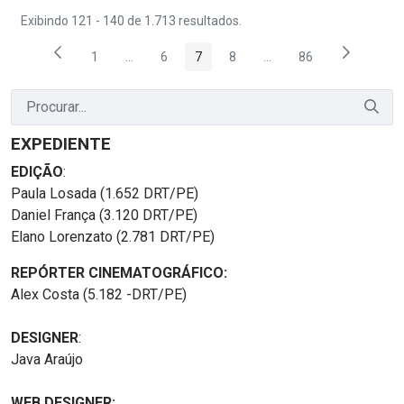
Exibindo 121 - 140 de 1.713 resultados.
1
...
6
7
8
...
86
Página
Páginas intermediárias Usar ABA para navegar.
Página
Página
Página
Páginas intermediárias
Página
EXPEDIENTE
EDIÇÃO
:
Paula Losada (1.652 DRT/PE)
Daniel França (3.120 DRT/PE)
Elano Lorenzato (2.781 DRT/PE)
REPÓRTER CINEMATOGRÁFICO:
Alex Costa (5.182 -DRT/PE)
DESIGNER
:
Java Araújo
WEB DESIGNER: