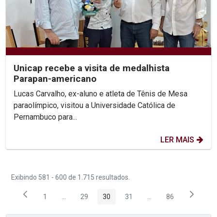
Unicap recebe a visita de medalhista
Parapan-americano
Lucas Carvalho, ex-aluno e atleta de Tênis de Mesa
paraolímpico, visitou a Universidade Católica de
Pernambuco para...
LER MAIS
Exibindo 581 - 600 de 1.715 resultados.
1
...
29
30
31
...
86
Página
Páginas intermediárias Usar ABA para navegar.
Página
Página
Página
Páginas intermediária
Página