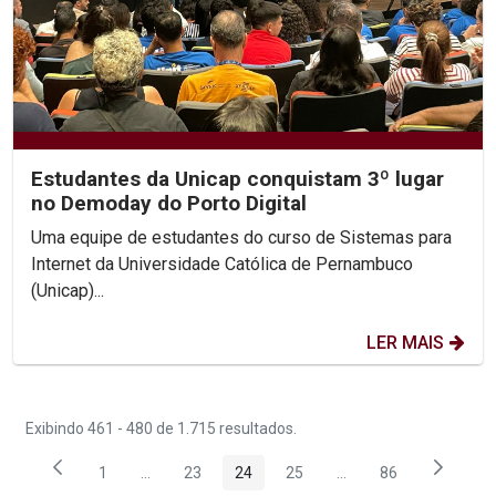
Estudantes da Unicap conquistam 3º lugar
no Demoday do Porto Digital
Uma equipe de estudantes do curso de Sistemas para
Internet da Universidade Católica de Pernambuco
(Unicap)...
LER MAIS
Exibindo 461 - 480 de 1.715 resultados.
1
...
23
24
25
...
86
Página
Páginas intermediárias Usar ABA para navegar.
Página
Página
Página
Páginas intermediária
Página