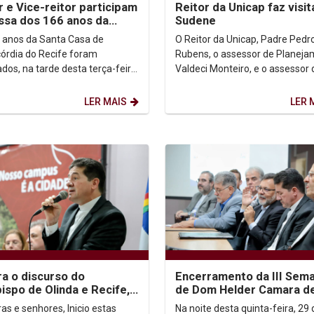
r e Vice-reitor participam
Reitor da Unicap faz visit
ssa dos 166 anos da
Sudene
 Casa de Misericódia
 anos da Santa Casa de
O Reitor da Unicap, Padre Pedr
córdia do Recife foram
Rubens, o assessor de Planeja
ados, na tarde desta terça-feira
Valdeci Monteiro, e o assessor 
, em missa de ação de graças,
Inovação e Captação, Jardel Sil
da na Capela do...
fizeram visita...
LER MAIS
LER 
ra o discurso do
Encerramento da III Sem
ispo de Olinda e Recife,
de Dom Helder Camara d
aulo Jackson, durante o
Direitos Humanos Celebr
as e senhores, Inicio estas
Na noite desta quinta-feira, 29 