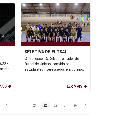
SELETIVA DE FUTSAL
O Professor Da Silva, treinador de
:30 -
futsal da Unicap, convida os
 Camara
estudantes interessados em compor
a equipe de futsal masculino da
Unicap para uma seletiva no...
MAIS
LER MAIS
1
...
21
22
23
...
86
Página
Páginas intermediárias Usar ABA para navegar.
Página
Página
Página
Páginas intermediárias Usar ABA p
Página