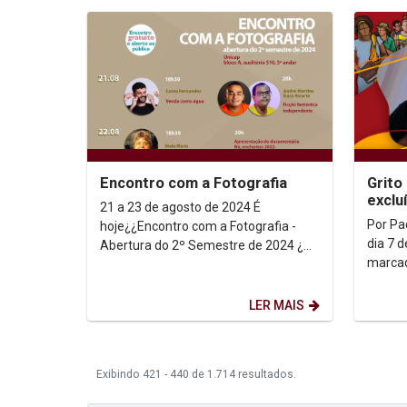
Encontro com a Fotografia
Grito
exclu
21 a 23 de agosto de 2024 É
forma
Por Pa
hoje¿¿Encontro com a Fotografia -
quem 
dia 7 
Abertura do 2º Semestre de 2024 ¿
marcad
Venha participar de um evento
desfile
imperdível e gratuito na...
pública
LER MAIS
Exibindo 421 - 440 de 1.714 resultados.