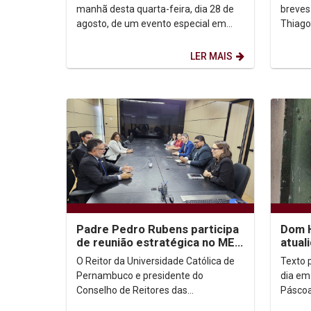
encer
breves
manhã desta quarta-feira, dia 28 de
Thiago de Melo
agosto, de um evento especial em
Como s
alusão ao Agosto Dourado, uma
pouco q
campanha dedicada à...
LER MAIS
Padre Pedro Rubens participa
Dom H
de reunião estratégica no MEC
atual
para o futuro do Ensino
O Reitor da Universidade Católica de
Texto p
Superior no...
Pernambuco e presidente do
dia em
Conselho de Reitores das
Páscoa
Universidades Brasileiras (CRUB),
muitos