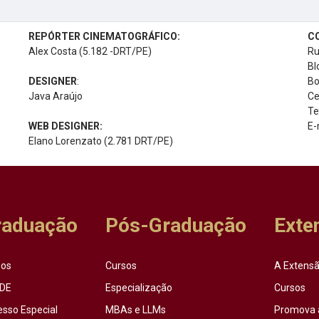
REPÓRTER CINEMATOGRÁFICO:
C
Alex Costa (5.182 -DRT/PE)
Ru
Bl
DESIGNER
:
Bo
Java Araújo
Ce
Te
WEB DESIGNER:
E-
Elano Lorenzato (2.781 DRT/PE)
raduação
Pós-Graduação
Exte
sos
Cursos
A Extensã
DE
Especialização
Cursos
esso Especial
MBAs e LLMs
Promova 