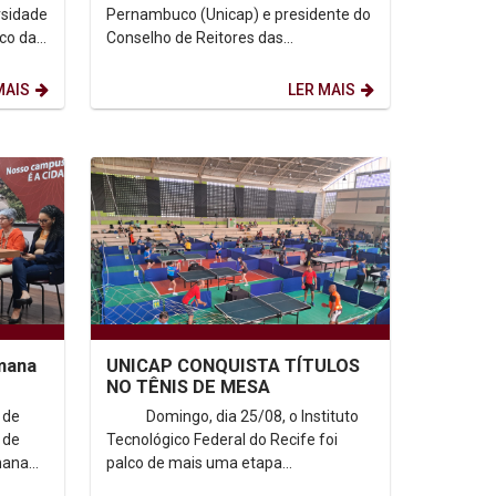
rsidade
Pernambuco (Unicap) e presidente do
co da
Conselho de Reitores das
II
Universidades Brasileiras (CRUB),
Padre Pedro Rubens,...
MAIS
LER MAIS
emana
UNICAP CONQUISTA TÍTULOS
NO TÊNIS DE MESA
 de
Domingo, dia 25/08, o Instituto
 de
Tecnológico Federal do Recife foi
mana
palco de mais uma etapa...