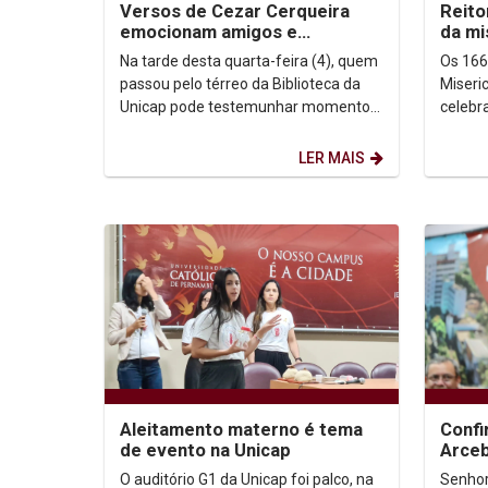
Versos de Cezar Cerqueira
Reito
emocionam amigos e
da mi
familiares
Santa
Na tarde desta quarta-feira (4), quem
Os 166
passou pelo térreo da Biblioteca da
Miseri
Unicap pode testemunhar momentos
celebr
de muita emoção durante o
(3/09)
lançamento do livro "Da...
realiza
LER MAIS
Confi
Aleitamento materno é tema
Arceb
de evento na Unicap
Dom P
Senhor
O auditório G1 da Unicap foi palco, na