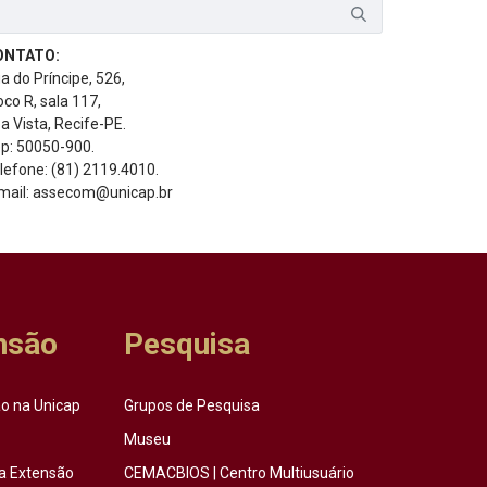
ONTATO:
a do Príncipe, 526,
oco R, sala 117,
a Vista, Recife-PE.
p: 50050-900.
lefone: (81) 2119.4010.
mail: assecom@unicap.br
nsão
Pesquisa
o na Unicap
Grupos de Pesquisa
Museu
a Extensão
CEMACBIOS | Centro Multiusuário