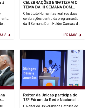
CELEBRAÇÕES ENFATIZAM O
a à
TEMA DA III SEMANA DOM
HELDER CAMARA DE DIREITOS
O Instituto Humanitas realizou duas
o
HUMANOS NA UNICAP
celebrações dentro da programação
mento,
da III Semana Dom Helder Camara de
de
Direitos Humanos. Na noite de terça-
va,
feira, 27 de...
MAIS
LER MAIS
ana
Reitor da Unicap participa do
e
13º Fórum da Rede Nacional de
a
Ensino e Pesquisa em Brasília
de
O Reitor da Universidade Católica de