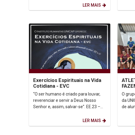
Padre Pedro Rubens, esteve...
que po
LER MAIS
Exercícios Espirituais na Vida
ATLE
Cotidiana - EVC
FAZE
ALIM
“O ser humano é criado para louvar,
O grup
reverenciar e servir a Deus Nosso
da UNI
Senhor e, assim, salvar-se”. EE.23 –
de alu
Santo Inácio. O Instituto Humanitas
funcion
UNICAP...
LER MAIS