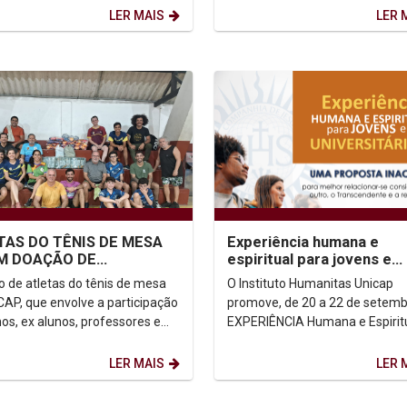
demos explorar,...
Humanos, promovida pela...
LER MAIS
LER 
TAS DO TÊNIS DE MESA
Experiência humana e
M DOAÇÃO DE
espiritual para jovens e
ENTOS
universitários 2024.2
o de atletas do tênis de mesa
O Instituto Humanitas Unicap
CAP, que envolve a participação
promove, de 20 a 22 de setemb
nos, ex alunos, professores e
EXPERIÊNCIA Humana e Espirit
ários, realizou na tarde desta...
para JOVENS e UNIVERSITÁRIO
oferecendo a 1ª e a 2ª etapas...
LER MAIS
LER 