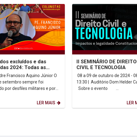
 dos excluídos e das
II SEMINÁRIO DE DIREITO
ídas 2024: Todas as
CIVIL E TECNOLOGIA
s de vida importam. Mas
dre Francisco Aquino Júnior O
08 a 09 de outubro de 2024 - 08
se importa?
de setembro sempre foi
13:30 | Auditório Dom Helder
o por desfiles militares e por
Sobre o evento ...
s de escolas e repartições
s. A lógica e...
LER MAIS
LER 