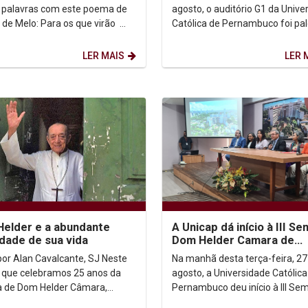
ramento da...
Compromisso com a...
 palavras com este poema de
agosto, o auditório G1 da Unive
: Para os que virão
Católica de Pernambuco foi pal
ei pouco, e sou pouco, faço o
cerimônia de encerramento da I
ue...
Semana de Dom...
LER MAIS
LER 
elder e a abundante
A Unicap dá início à III S
idade de sua vida
Dom Helder Camara de
Direitos Humanos
or Alan Cavalcante, SJ Neste
Na manhã desta terça-feira, 27
 que celebramos 25 anos da
agosto, a Universidade Católica
 de Dom Helder Câmara,
Pernambuco deu início à III Se
 são os aspectos de sua vida
Dom Hélder Câmara de Direitos