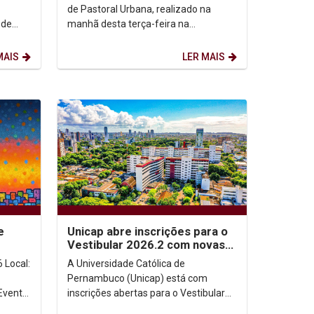
de Pastoral Urbana, realizado na
 de
manhã desta terça-feira na
Universidade Católica de
Pernambuco, o bispo de Petrópolis,...
MAIS
LER MAIS
e
Unicap abre inscrições para o
Vestibular 2026.2 com novas
modalidades de ingresso
l:
A Universidade Católica de
Pernambuco (Unicap) está com
inscrições abertas para o Vestibular
2026.2, oferecendo vagas em cursos