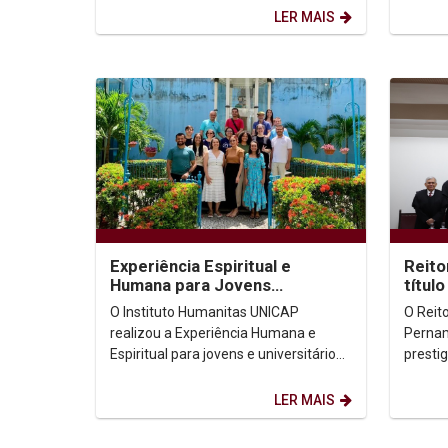
realizada na manhã...
centro.
LER MAIS
Experiência Espiritual e
Reito
Humana para Jovens
títul
Universitários
Causa
O Instituto Humanitas UNICAP
O Reit
UFPE
realizou a Experiência Humana e
Pernam
Espiritual para jovens e universitários,
presti
aos moldes dos Exercícios Espirituais
feira 
de Santo Inácio...
do títul
LER MAIS