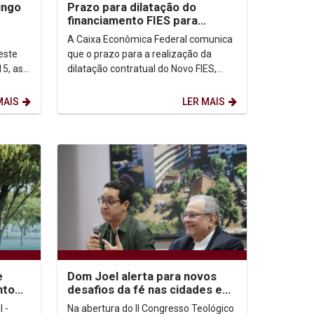
ingo
Prazo para dilatação do
financiamento FIES para
2026.2 se encerra dia 15/07
A Caixa Econômica Federal comunica
este
que o prazo para a realização da
5, as
dilatação contratual do Novo FIES,
ra os
para o 2º semestre de 2026, ocorrerá
de...
MAIS
LER MAIS
e
Dom Joel alerta para novos
nto
desafios da fé nas cidades em
dia
congresso na Unicap
 -
Na abertura do II Congresso Teológico