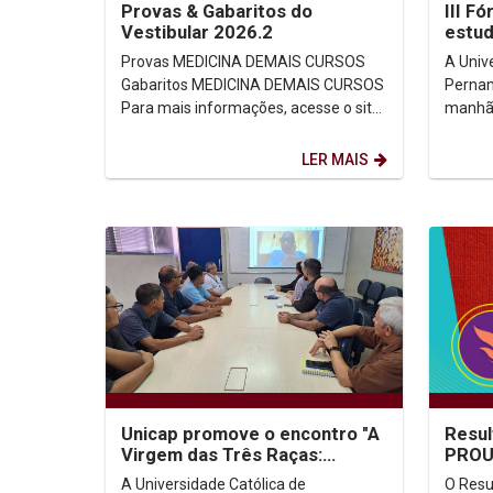
Provas & Gabaritos do
III F
Vestibular 2026.2
estud
memór
Provas MEDICINA DEMAIS CURSOS
A Univ
direi
Gabaritos MEDICINA DEMAIS CURSOS
Pernam
Para mais informações, acesse o site
manhã d
oficial...
Fórum 
Espaço
LER MAIS
Unicap promove o encontro "A
Resul
Virgem das Três Raças:
PROUN
Guadalupe, Luján e Aparecida"
dispo
A Universidade Católica de
O Resu