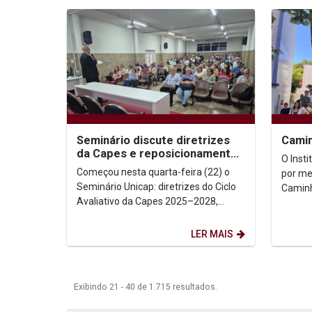
Seminário discute diretrizes
Camin
da Capes e reposicionamento
O Inst
estratégico da pós-graduação
Começou nesta quarta-feira (22) o
por me
Seminário Unicap: diretrizes do Ciclo
Caminh
Avaliativo da Capes 2025–2028,
o Curs
reunindo gestores, docentes,
Pós-Gr
pesquisadores e...
LER MAIS
Exibindo 21 - 40 de 1.715 resultados.