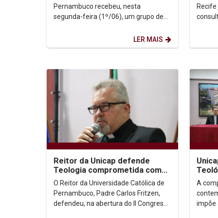
Pernambuco recebeu, nesta
Recife 
segunda-feira (1º/06), um grupo de
consulta! Se você part
peregrinos argentinos que percorreu
proces
o caminho histórico realizado...
e acom
LER MAIS
Reitor da Unicap defende
Unica
Teologia comprometida com
Teoló
os desafios das cidades
que d
O Reitor da Universidade Católica de
A comp
contemporâneas
cidad
Pernambuco, Padre Carlos Fritzen,
contem
defendeu, na abertura do II Congresso
impõe 
Teológico de Pastoral Urbana
entre 