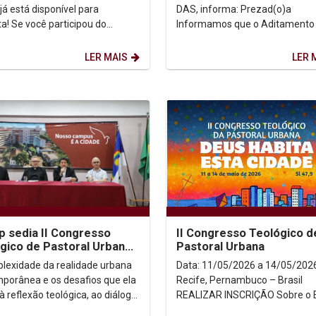
31/05
já está disponível para
DAS, informa: Prezad(o)a
icipou do
Informamos que o Aditamento
so, confira agora sua situação
Renovação FIES, referente ao
panhe as próximas...
semestre 2026.1, encontra-se
LER MAIS
LER 
liberado...
p sedia II Congresso
II Congresso Teológico d
gico de Pastoral Urbana
Pastoral Urbana
ebate desafios da fé nas
lexidade da realidade urbana
Data: 11/05/2026 a 14/05/2026 Loca
es
porânea e os desafios que ela
Recife, Pernambuco – Brasil
à reflexão teológica, ao diálogo
REALIZAR INSCRIÇÃO Sobre o Evento
fé, cultura e sociedade estão no
A complexidade da realidade...