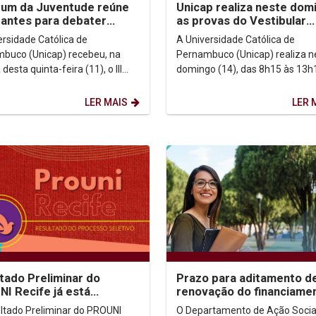
órum da Juventude reúne
Unicap realiza neste dom
antes para debater
as provas do Vestibular
ia, democracia e
2026.2
ersidade Católica de
A Universidade Católica de
tos humanos na...
buco (Unicap) recebeu, na
Pernambuco (Unicap) realiza n
esta quinta-feira (11), o III
domingo (14), das 8h15 às 13h1
da Juventude em Defesa dos
provas do Vestibular 2026.2 pa
s de Memória de...
cursos presenciais. Ao...
LER MAIS
LER 
tado Preliminar do
Prazo para aditamento d
I Recife já está
renovação do financiame
nível para consulta
FIES 1º/2026 encerra-se 
ltado Preliminar do PROUNI
O Departamento de Ação Social