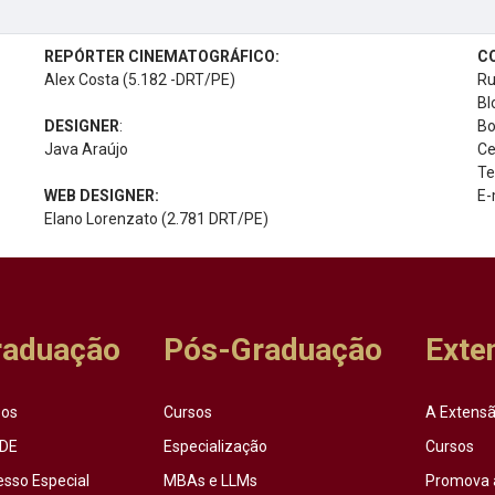
REPÓRTER CINEMATOGRÁFICO:
C
Alex Costa (5.182 -DRT/PE)
Ru
Bl
DESIGNER
:
Bo
Java Araújo
Ce
Te
WEB DESIGNER:
E-
Elano Lorenzato (2.781 DRT/PE)
raduação
Pós-Graduação
Exte
sos
Cursos
A Extensã
DE
Especialização
Cursos
esso Especial
MBAs e LLMs
Promova 