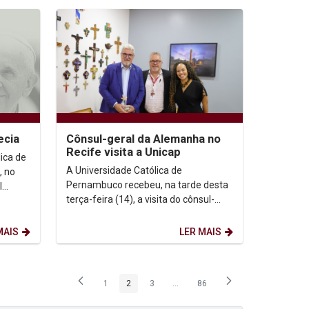
ecia
Cônsul-geral da Alemanha no
Recife visita a Unicap
A Universidade Católica de
, no
Pernambuco recebeu, na tarde desta
l
terça-feira (14), a visita do cônsul-
geral da Alemanha no Recife,
..
Johannes Bloos, acompanhado...
MAIS
LER MAIS
1
2
3
...
86
Página
Página
Página
Páginas intermediárias Usar ABA p
Página