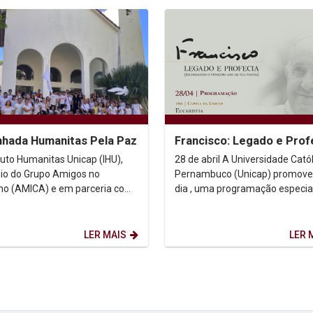
hada Humanitas Pela Paz
Francisco: Legado e Prof
ituto Humanitas Unicap (IHU),
28 de abril A Universidade Católica de
io do Grupo Amigos no
Pernambuco (Unicap) promove
o (AMICA) e em parceria com
dia , uma programação especia
o de Teologia e o Programa de
dedicada à memória e ao
aduação em...
pensamento do Papa Francisco..
LER MAIS
LER 