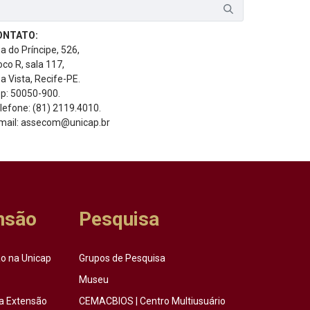
ONTATO:
a do Príncipe, 526,
oco R, sala 117,
a Vista, Recife-PE.
p: 50050-900.
lefone: (81) 2119.4010.
mail: assecom@unicap.br
nsão
Pesquisa
o na Unicap
Grupos de Pesquisa
Museu
a Extensão
CEMACBIOS | Centro Multiusuário