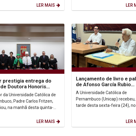
..
LER MAIS
LER 
Lançamento de livro e pa
r prestigia entrega do
de Afonso García Rubio
o de Doutora Honoris
promovem reflexão sobre
 a Margareth Dalcomo na
A Universidade Católica de
or da Universidade Católica de
Igreja e esperança
Pernambuco (Unicap) recebeu,
buco, Padre Carlos Fritzen,
tarde desta sexta-feira (24), no
giou, na manhã desta quinta-
auditório G1, o lançamento do li
(1º/05), a solenidade de outorga
Caminho do Futuro: um...
o de...
LER MAIS
LER 