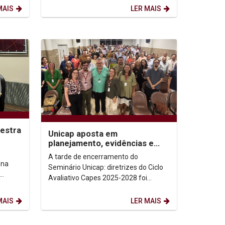
presenciais, a distância...
MAIS
LER MAIS
lestra
Unicap aposta em
planejamento, evidências e
 fé,
impacto social para fortalecer
A tarde de encerramento do
pós-graduação
 na
Seminário Unicap: diretrizes do Ciclo
Avaliativo Capes 2025-2028 foi
vro “A
marcada por um exercício coletivo de
troca de experiências,...
MAIS
LER MAIS