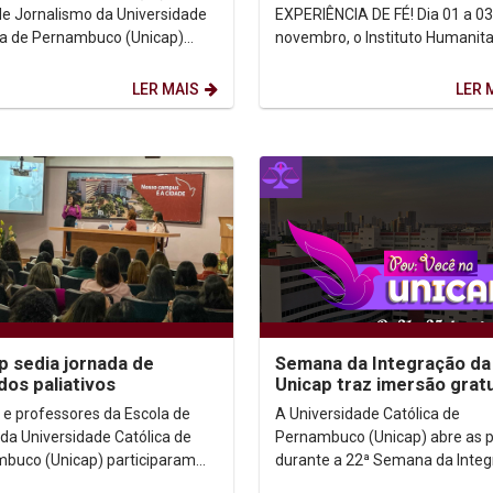
ssões sobre sua...
de Jornalismo da Universidade
EXPERIÊNCIA DE FÉ! Dia 01 a 03
ca de Pernambuco (Unicap)
novembro, o Instituto Humanit
eu, no auditório Dom Helder
UNICAP, através do Grupo Amig
, o evento “O...
Caminho (AMICA) promoverá...
LER MAIS
LER 
p sedia jornada de
Semana da Integração da
dos paliativos
Unicap traz imersão gratu
no Ensino Superior
 e professores da Escola de
A Universidade Católica de
da Universidade Católica de
Pernambuco (Unicap) abre as p
buco (Unicap) participaram
durante a 22ª Semana da Inte
a I Jornada de Cuidados
para uma experiência