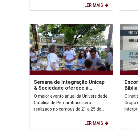
São Paulo....
Paliati
LER MAIS
Semana de Integração Unicap
Encon
& Sociedade oferece à
Bíblia
população serviços gratuitos
Água,
O maior evento anual da Universidade
O Inst
nas áreas de Saúde...
Católica de Pernambuco será
Grupo 
realizado no campus de 21 a 25 de
Interp
outubro oferecendo consultas e
promo
exames médicos, além da...
NA UNI
LER MAIS