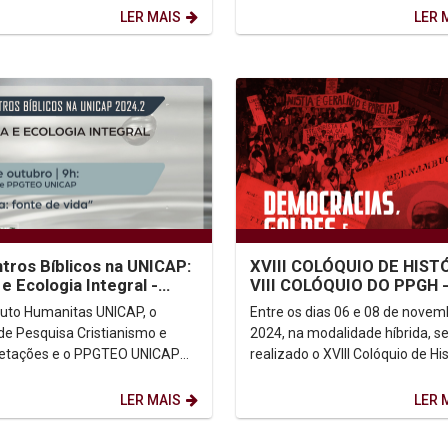
vos, um evento...
transformadora com o evento "
LER MAIS
LER 
tros Bíblicos na UNICAP:
XVIII COLÓQUIO DE HIST
 e Ecologia Integral -
VIII COLÓQUIO DO PPGH 
 fonte de vida
Democracias, Golpes e
ituto Humanitas UNICAP, o
Entre os dias 06 e 08 de novem
Revoluções: Conexões...
de Pesquisa Cristianismo e
2024, na modalidade híbrida, s
retações e o PPGTEO UNICAP
realizado o XVIII Colóquio de His
vem os ENCONTROS BÍBLICOS
da UNICAP e VIII Colóquio do
CAP: No dia 19 de...
Programa de...
LER MAIS
LER 