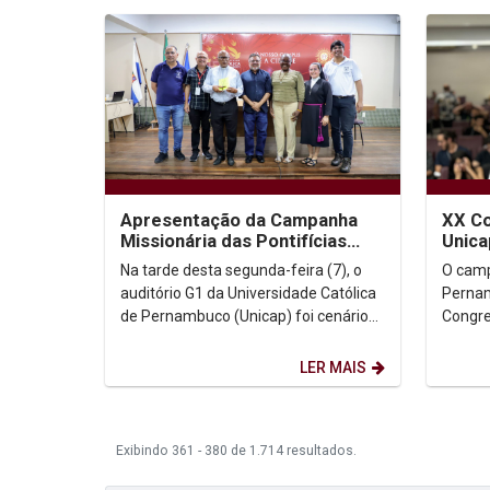
Apresentação da Campanha
XX Co
Missionária das Pontifícias
Unica
Obras Missionárias na Unicap
parti
Na tarde desta segunda-feira (7), o
O camp
aborda...
impor
auditório G1 da Universidade Católica
Pernam
de Pernambuco (Unicap) foi cenário
Congre
da apresentação oficial da Campanha
Nacion
Missionária...
Filosof
LER MAIS
Exibindo 361 - 380 de 1.714 resultados.