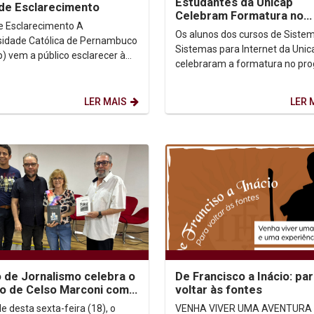
Estudantes da Unicap
de Esclarecimento
Celebram Formatura no
e Esclarecimento A
Embarque Digital
Os alunos dos cursos de Siste
sidade Católica de Pernambuco
Sistemas para Internet da Unic
p) vem a público esclarecer à
celebraram a formatura no pr
dade acadêmica e à
Embarque Digital, uma iniciativ
ade sobre as recentes...
Prefeitura do...
LER MAIS
LER 
 de Jornalismo celebra o
De Francisco a Inácio: pa
o de Celso Marconi com
voltar às fontes
o de acervo e
e desta sexta-feira (18), o
VENHA VIVER UMA AVENTURA