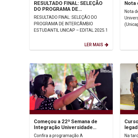
RESULTADO FINAL: SELEÇÃO
Nota 
DO PROGRAMA DE
Nota d
MOBILIDADE
RESULTADO FINAL: SELEÇÃO DO
Univer
ACADÊMICA/INTERCÂMBIO
PROGRAMA DE INTERCÂMBIO
(Unica
ESTUDANTIL UNICAP –...
ESTUDANTIL UNICAP – EDITAL 2025.1
comuni
socied
LER MAIS
Começou a 22ª Semana de
Curso
Integração Universidade
legad
Católica & Sociedade
doaçã
Confira a programação A
Na tard