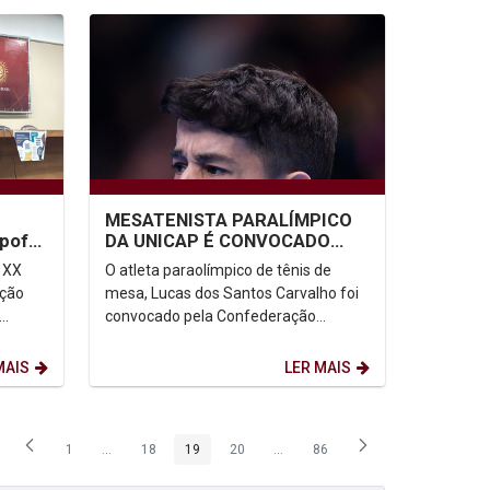
MESATENISTA PARALÍMPICO
npof
DA UNICAP É CONVOCADO
e
PARA SELEÇÃO BRASILEIRA
 XX
O atleta paraolímpico de tênis de
ação
mesa, Lucas dos Santos Carvalho foi
convocado pela Confederação
Brasileira de Tênis de Mesa (CBTM)
para integrar a seleção...
MAIS
LER MAIS
1
...
18
19
20
...
86
Página
Páginas intermediárias Usar ABA para navegar.
Página
Página
Página
Páginas intermediárias Usar ABA p
Página