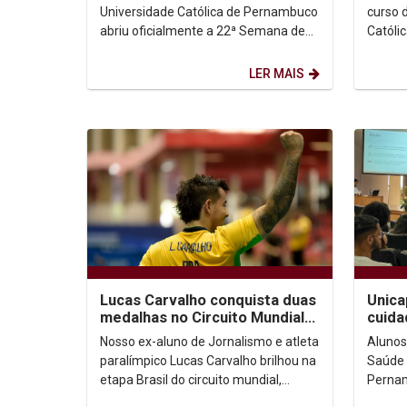
discu
Universidade Católica de Pernambuco
curso 
abriu oficialmente a 22ª Semana de
Católi
Integração com o show da cantora e
promov
aluna de Fonoaudiologia...
Camara
LER MAIS
Lucas Carvalho conquista duas
Unica
medalhas no Circuito Mundial
cuida
Paralímpico
Nosso ex-aluno de Jornalismo e atleta
Alunos
paralímpico Lucas Carvalho brilhou na
Saúde 
etapa Brasil do circuito mundial,
Pernam
realizada de 06 a 08 de outubro, em
hoje d