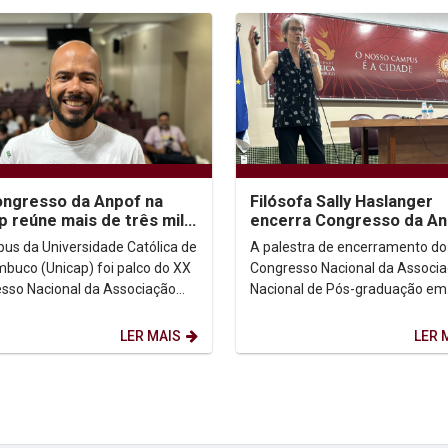
ngresso da Anpof na
Filósofa Sally Haslanger
p reúne mais de três mil
encerra Congresso da A
cipantes e destaca a
com reflexão crítica sobr
us da Universidade Católica de
A palestra de encerramento do
tância da...
práticas sociais e...
buco (Unicap) foi palco do XX
Congresso Nacional da Associ
sso Nacional da Associação
Nacional de Pós-graduação em
al de Pós-graduação em
Filosofia (Anpof), realizada na
ia (Anpof),...
Universidade Católica de...
LER MAIS
LER 