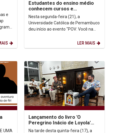
Estudantes do ensino médio
conhecem cursos e
infraestrutura da Unicap
mas e
Nesta segunda-feira (21), a
ap
Universidade Católica de Pernambuco
ograma
deu início ao evento "POV: Você na
a da
Unicap", uma ação voltada para
estudantes do ensino médio...
MAIS
LER MAIS
ra
Lançamento do livro 'O
Peregrino Inácio de Loyola'
celebra a vida e a obra do
 E UMA
Na tarde desta quinta-feira (17), a