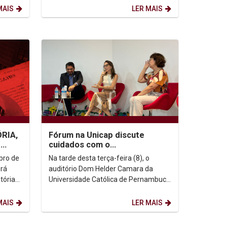
POV:...
Técnica Estadual...
MAIS
LER MAIS
ÓRIA,
Fórum na Unicap discute
-
cuidados com o
envelhecimento e prevenção
bro de
Na tarde desta terça-feira (8), o
sob a ótica da Geriatria e...
erá
auditório Dom Helder Camara da
tória
Universidade Católica de Pernambuco
reuniu o público para mais uma
edição do Fórum sobre...
MAIS
LER MAIS