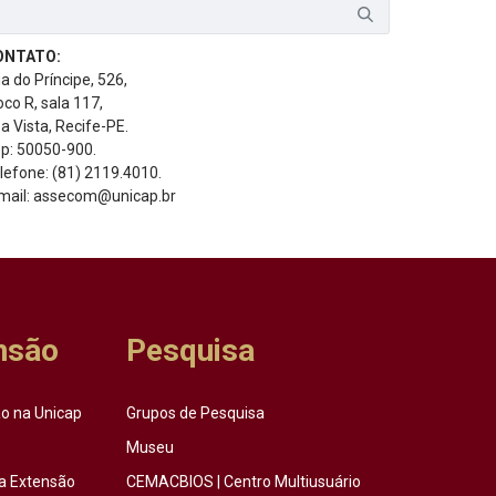
ONTATO:
a do Príncipe, 526,
oco R, sala 117,
a Vista, Recife-PE.
p: 50050-900.
lefone: (81) 2119.4010.
mail: assecom@unicap.br
nsão
Pesquisa
o na Unicap
Grupos de Pesquisa
Museu
a Extensão
CEMACBIOS | Centro Multiusuário