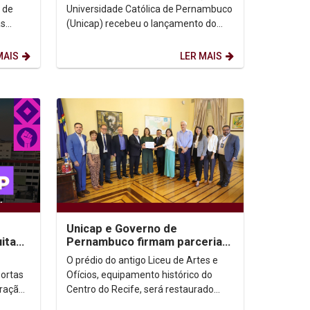
fundador da...
 de
Universidade Católica de Pernambuco
as
(Unicap) recebeu o lançamento do
os no
livro “O Peregrino Inácio de Loyola”, do
jesuíta e...
MAIS
LER MAIS
Unicap e Governo de
ita
Pernambuco firmam parceria
para restauração do prédio do
O prédio do antigo Liceu de Artes e
antigo Liceu de...
ortas
Ofícios, equipamento histórico do
gração
Centro do Recife, será restaurado
para instalação de uma nova Escola