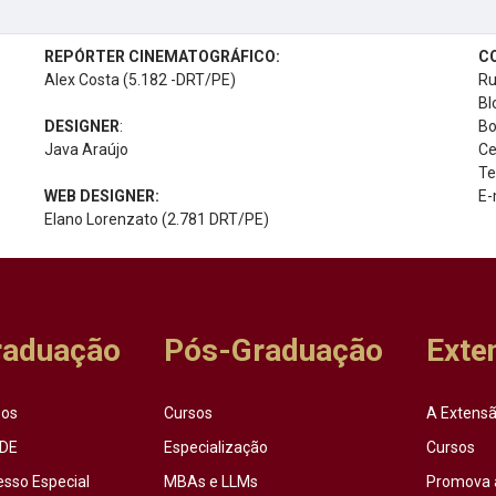
REPÓRTER CINEMATOGRÁFICO:
C
Alex Costa (5.182 -DRT/PE)
Ru
Bl
DESIGNER
:
Bo
Java Araújo
Ce
Te
WEB DESIGNER:
E-
Elano Lorenzato (2.781 DRT/PE)
raduação
Pós-Graduação
Exte
sos
Cursos
A Extensã
DE
Especialização
Cursos
esso Especial
MBAs e LLMs
Promova 