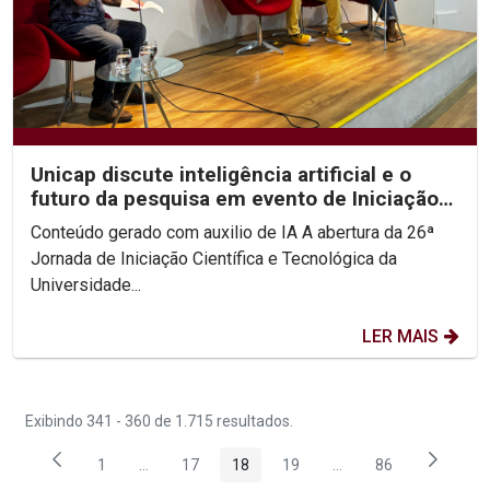
Unicap discute inteligência artificial e o
futuro da pesquisa em evento de Iniciação
Científica
Conteúdo gerado com auxilio de IA A abertura da 26ª
Jornada de Iniciação Científica e Tecnológica da
Universidade...
LER MAIS
Exibindo 341 - 360 de 1.715 resultados.
1
...
17
18
19
...
86
Página
Páginas intermediárias Usar ABA para navegar.
Página
Página
Página
Páginas intermediária
Página