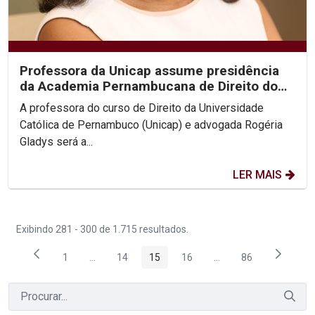
Professora da Unicap assume presidência
da Academia Pernambucana de Direito do
Trabalho
A professora do curso de Direito da Universidade
Católica de Pernambuco (Unicap) e advogada Rogéria
Gladys será a...
LER MAIS
Exibindo 281 - 300 de 1.715 resultados.
1
...
14
15
16
...
86
Página
Páginas intermediárias Usar ABA para navegar.
Página
Página
Página
Páginas intermediária
Página