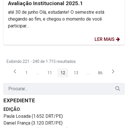
Avaliação Institucional 2025.1
até 30 de junho Olá, estudante! O semestre está
chegando ao fim, e chegou o momento de você
participar...
LER MAIS
Exibindo 221 - 240 de 1.715 resultados.
1
...
11
12
13
...
86
Página
Páginas intermediárias Usar ABA para navegar.
Página
Página
Página
Páginas intermediária
Página
EXPEDIENTE
EDIÇÃO
:
Paula Losada (1.652 DRT/PE)
Daniel França (3.120 DRT/PE)